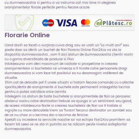
cu dumneavoastra si pentru a va indruma cat mai bine in alegerea
aranjamentelor florale perfecte pentru fiecare ocazie.
Florarie Online
Cand doriti sa faceti o surpirza cuiva drag sau sa urati un "La multi ani!" sau
poate doar sa oferiti un buchet de flori Floraria Online Flori24.ro va sta la
dispozitia dumneavoastra , vom fi aici alaturi de dumneavoastra clientii nostri
cu o gama diversificata de produse si Flori.
Intotdeauna vom oferi maximum de calitate si prospetime in crearea
aranjamentelor si buchetelor ce urmeaza a fi livrate catre persoanele dragi
dumneavoastra si vom face tot posibilul sa nu dezamagim indiferent de
situatie.
Stim cat de delicate pot fi unele situatii si tratam fiecare comanda cu o atentie
sporita,oferta de aranjamente si buchete este permanent imbogatita tocmai
pentru a putea satisface orice cerinta.
Intelegem ca alaturi de toate buchetele si aranjamentele de flori ce parasesc
atelierul nostru catre destinatari trebuie sa ajunga si un sentiment sau gand,
de aceea intotdeauna florile si crearea buchetelor de flori vor fi tratate si
ingrijite cu mare delicatete.Vrem sa "furam" fiecarui destinatar un zambet sau
de ce nu chiar si o lacrima dar o lacrima de fericire.
Apelati cu incredere la serviciile noastre iar noi echipa Flori24.ro promitem sa
facem tot ceea ce ne sta in putinta sa ne ridicam peste nivelul asteptarilor
dumneavoastra.