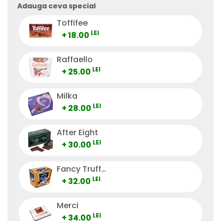
Adauga ceva special
Toffifee
LEI
+ 18.00
Raffaello
LEI
+ 25.00
Milka
LEI
+ 28.00
After Eight
LEI
+ 30.00
Fancy Truffes
LEI
+ 32.00
Merci
LEI
+ 34.00