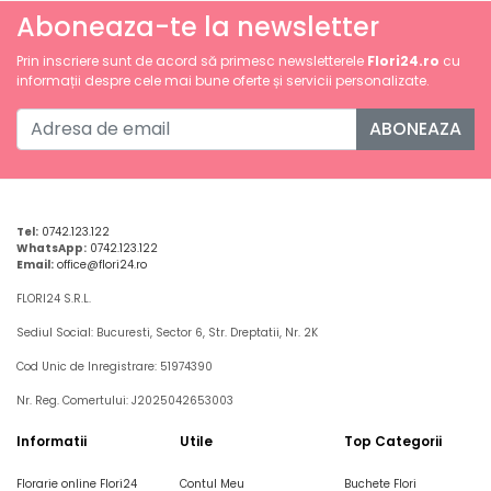
Aboneaza-te la newsletter
Prin inscriere sunt de acord să primesc newsletterele
Flori24.ro
cu
informații despre cele mai bune oferte și servicii personalizate.
ABONEAZA
Tel:
0742.123.122
WhatsApp:
0742.123.122
Email:
office@flori24.ro
FLORI24 S.R.L.
Sediul Social: Bucuresti, Sector 6, Str. Dreptatii, Nr. 2K
Cod Unic de Inregistrare: 51974390
Nr. Reg. Comertului: J2025042653003
Informatii
Utile
Top Categorii
Florarie online Flori24
Contul Meu
Buchete Flori