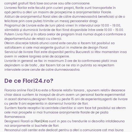
complet gratuit fără taxe ascunse sau alte comisioane.
Livrarea florilor este facută prin curieri proprii, florile sunt transportate în
apă pentru a oferi un maxim de prospețime a aranjamentelor Florale.
Alături de aranjamentul floral ales de către dumneavoastră beneficiați și de o
felicitare prin care puteți trimite un mesaj persoanelor dragi.
Programul de Livrare este de luni până vineri în intervalul orar 10:00 - 19:00,
sâmbătă și duminică livrările de flori fiind disponibile între orele 10:00 - 15:00.
Putem Livra Flori și în afara orelor de program însă numai după o confirmare a
departamentului de relații cu clienții.
Oferim discreție totală atunci cand este ceruta si facem tot posibilul sa
satisfacem si cele mai exigente gusturi in materie de design Floral.
Serviciul de livrare Flori este disponibil pentru Bucuresti si Ilfov momentan insa
avem in vedere largirea ariei de acoperire.
Livrarile in general se fac in maximum 3 ore de la confirmarea platii insa
depindem si de trafic , dar facem tot ce ne sta in putinta sa respectam
intervalele orare cerute de catre dumneavoastra.
De ce Flori24.ro?
Floraria online Flori24.ro este o florarie relativ tanara , spunem relativ deoarece
chiar daca suntem la inceput de drum avem un personal foarte experimentat
in acest domeniu,designeri florali cu peste 15 ani de experienta,agenti de livrare
cu peste 9 ani experienta in domeniul livrarilor de flori.
Suntem foarte receptivi la cerintele clientilor si vom face tot posibilul sa oferim
cele mai prospete si mai frumoase aranjamente florale de pe piata
Romaneasca.
Designerii Florali ai
Flori24.ro
sunt in pas cu trendurile si dezvolta intotdeauna
noi aranjamente si buchete de flori.
Personalul call center este dedicat pentru a oferi o comunicare cat mai buna