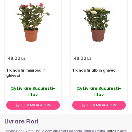
149.00 LEI
149.00 LEI
Trandafir minirosa in
Trandafir alb in ghiveci
ghiveci
Livrare Bucuresti-
Livrare Bucuresti-
Ilfov
Ilfov
COMANDA ACUM
COMANDA ACUM
Livrare Flori
Serviciul de Livrare Flori la domiciliu oferit de către Floraria Online
Flori24.ro
este