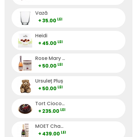
Vază
LEI
+ 35.00
Heidi
LEI
+ 45.00
Rose Mary Vino Spumante
LEI
+ 50.00
Ursuleț Pluș
LEI
+ 50.00
Tort Ciocolată
LEI
+ 235.00
MOET Champagne
LEI
+ 439.00