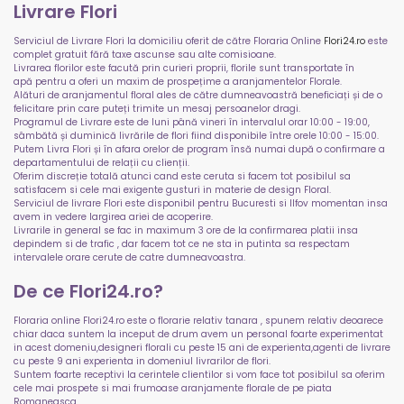
Livrare Flori
Serviciul de Livrare Flori la domiciliu oferit de către Floraria Online
Flori24.ro
este
complet gratuit fără taxe ascunse sau alte comisioane.
Livrarea florilor este facută prin curieri proprii, florile sunt transportate în
apă pentru a oferi un maxim de prospețime a aranjamentelor Florale.
Alături de aranjamentul floral ales de către dumneavoastră beneficiați și de o
felicitare prin care puteți trimite un mesaj persoanelor dragi.
Programul de Livrare este de luni până vineri în intervalul orar 10:00 - 19:00,
sâmbătă și duminică livrările de flori fiind disponibile între orele 10:00 - 15:00.
Putem Livra Flori și în afara orelor de program însă numai după o confirmare a
departamentului de relații cu clienții.
Oferim discreție totală atunci cand este ceruta si facem tot posibilul sa
satisfacem si cele mai exigente gusturi in materie de design Floral.
Serviciul de livrare Flori este disponibil pentru Bucuresti si Ilfov momentan insa
avem in vedere largirea ariei de acoperire.
Livrarile in general se fac in maximum 3 ore de la confirmarea platii insa
depindem si de trafic , dar facem tot ce ne sta in putinta sa respectam
intervalele orare cerute de catre dumneavoastra.
De ce Flori24.ro?
Floraria online Flori24.ro este o florarie relativ tanara , spunem relativ deoarece
chiar daca suntem la inceput de drum avem un personal foarte experimentat
in acest domeniu,designeri florali cu peste 15 ani de experienta,agenti de livrare
cu peste 9 ani experienta in domeniul livrarilor de flori.
Suntem foarte receptivi la cerintele clientilor si vom face tot posibilul sa oferim
cele mai prospete si mai frumoase aranjamente florale de pe piata
Romaneasca.