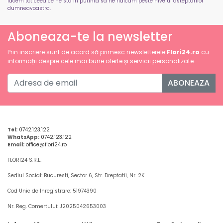
facem tot ceea ce ne sta in putinta sa ne ridicam peste nivelul asteptarilor
dumneavoastra.
Aboneaza-te la newsletter
Prin inscriere sunt de acord să primesc newsletterele
Flori24.ro
cu
informații despre cele mai bune oferte și servicii personalizate.
ABONEAZA
Tel:
0742.123.122
WhatsApp:
0742.123.122
Email:
office@flori24.ro
FLORI24 S.R.L.
Sediul Social: Bucuresti, Sector 6, Str. Dreptatii, Nr. 2K
Cod Unic de Inregistrare: 51974390
Nr. Reg. Comertului: J2025042653003