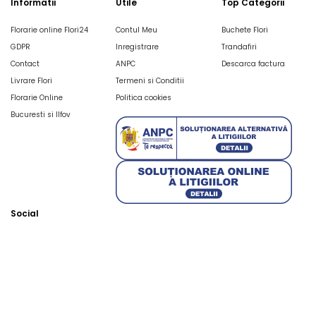
Informatii
Utile
Top Categorii
Florarie online Flori24
Contul Meu
Buchete Flori
GDPR
Inregistrare
Trandafiri
Contact
ANPC
Descarca factura
Livrare Flori
Termeni si Conditii
Florarie Online
Politica cookies
Bucuresti si Ilfov
Social