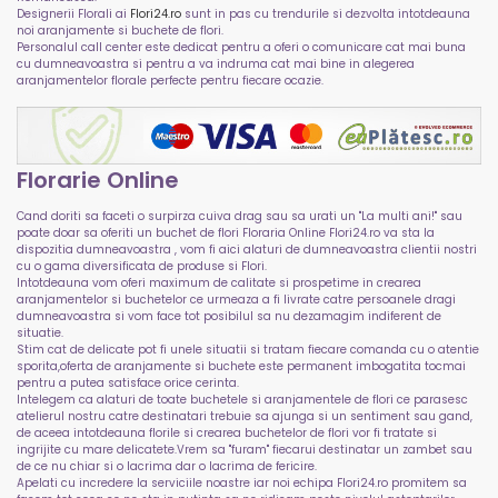
Designerii Florali ai
Flori24.ro
sunt in pas cu trendurile si dezvolta intotdeauna
noi aranjamente si buchete de flori.
Personalul call center este dedicat pentru a oferi o comunicare cat mai buna
cu dumneavoastra si pentru a va indruma cat mai bine in alegerea
aranjamentelor florale perfecte pentru fiecare ocazie.
Florarie Online
Cand doriti sa faceti o surpirza cuiva drag sau sa urati un "La multi ani!" sau
poate doar sa oferiti un buchet de flori Floraria Online Flori24.ro va sta la
dispozitia dumneavoastra , vom fi aici alaturi de dumneavoastra clientii nostri
cu o gama diversificata de produse si Flori.
Intotdeauna vom oferi maximum de calitate si prospetime in crearea
aranjamentelor si buchetelor ce urmeaza a fi livrate catre persoanele dragi
dumneavoastra si vom face tot posibilul sa nu dezamagim indiferent de
situatie.
Stim cat de delicate pot fi unele situatii si tratam fiecare comanda cu o atentie
sporita,oferta de aranjamente si buchete este permanent imbogatita tocmai
pentru a putea satisface orice cerinta.
Intelegem ca alaturi de toate buchetele si aranjamentele de flori ce parasesc
atelierul nostru catre destinatari trebuie sa ajunga si un sentiment sau gand,
de aceea intotdeauna florile si crearea buchetelor de flori vor fi tratate si
ingrijite cu mare delicatete.Vrem sa "furam" fiecarui destinatar un zambet sau
de ce nu chiar si o lacrima dar o lacrima de fericire.
Apelati cu incredere la serviciile noastre iar noi echipa Flori24.ro promitem sa