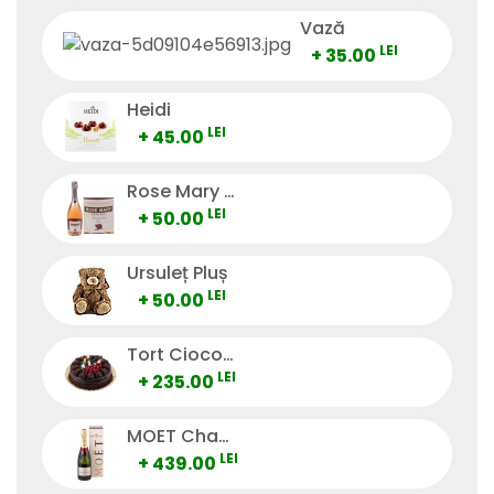
Vază
LEI
+ 35.00
Heidi
LEI
+ 45.00
Rose Mary Vino Spumante
LEI
+ 50.00
Ursuleț Pluș
LEI
+ 50.00
Tort Ciocolată
LEI
+ 235.00
MOET Champagne
LEI
+ 439.00