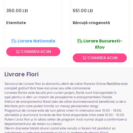
350.00 LEI
551.00 LEI
Eternitate
Bărcuță criogenată
Livrare Nationala
Livrare Bucuresti-
Ilfov
COMANDA ACUM
COMANDA ACUM
Livrare Flori
Serviciul de Livrare Flori la domiciliu oferit de către Floraria Online
Flori24.ro
este
complet gratuit fără taxe ascunse sau alte comisioane.
Livrarea florilor este facută prin curieri proprii, florile sunt transportate în
apă pentru a oferi un maxim de prospețime a aranjamentelor Florale.
Alături de aranjamentul floral ales de către dumneavoastră beneficiați și de o
felicitare prin care puteți trimite un mesaj persoanelor dragi.
Programul de Livrare este de luni până vineri în intervalul orar 10:00 - 19:00,
sâmbătă și duminică livrările de flori fiind disponibile între orele 10:00 - 15:00.
Putem Livra Flori și în afara orelor de program însă numai după o confirmare a
departamentului de relații cu clienții.
Oferim discreție totală atunci cand este ceruta si facem tot posibilul sa
satisfacem si cele mai exigente gusturi in materie de design Floral.