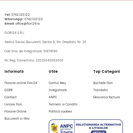
Tel:
0742.123.122
WhatsApp:
0742.123.122
Email:
office@flori24.ro
FLORI24 S.R.L.
Sediul Social: Bucuresti, Sector 6, Str. Dreptatii, Nr. 2K
Cod Unic de Inregistrare: 51974390
Nr. Reg. Comertului: J2025042653003
Informatii
Utile
Top Categorii
Florarie online Flori24
Contul Meu
Buchete Flori
GDPR
Inregistrare
Trandafiri
Contact
ANPC
Descarca factura
Livrare Flori
Termeni si Conditii
Florarie Online
Politica cookies
Bucuresti si Ilfov