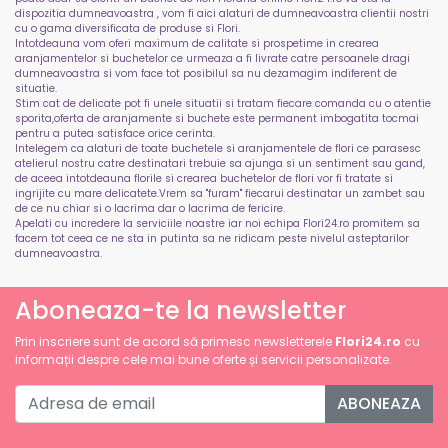
dispozitia dumneavoastra , vom fi aici alaturi de dumneavoastra clientii nostri
cu o gama diversificata de produse si Flori.
Intotdeauna vom oferi maximum de calitate si prospetime in crearea
aranjamentelor si buchetelor ce urmeaza a fi livrate catre persoanele dragi
dumneavoastra si vom face tot posibilul sa nu dezamagim indiferent de
situatie.
Stim cat de delicate pot fi unele situatii si tratam fiecare comanda cu o atentie
sporita,oferta de aranjamente si buchete este permanent imbogatita tocmai
pentru a putea satisface orice cerinta.
Intelegem ca alaturi de toate buchetele si aranjamentele de flori ce parasesc
atelierul nostru catre destinatari trebuie sa ajunga si un sentiment sau gand,
de aceea intotdeauna florile si crearea buchetelor de flori vor fi tratate si
ingrijite cu mare delicatete.Vrem sa "furam" fiecarui destinatar un zambet sau
de ce nu chiar si o lacrima dar o lacrima de fericire.
Apelati cu incredere la serviciile noastre iar noi echipa Flori24.ro promitem sa
facem tot ceea ce ne sta in putinta sa ne ridicam peste nivelul asteptarilor
dumneavoastra.
Aboneaza-te la newsletter
Prin inscriere sunt de acord să primesc newsletterele
Flori24.ro
cu
informații despre cele mai bune oferte și servicii personalizate.
ABONEAZA