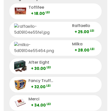
Toffifee
LEI
+ 18.00
Raffaello
LEI
+ 25.00
Milka
LEI
+ 28.00
After Eight
LEI
+ 30.00
Fancy Truffes
LEI
+ 32.00
Merci
LEI
+ 34.00