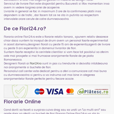
Serviciul de livrare Flori este disponibil pentru Bucuresti si Ilfov momentan insa
avem in vedere largirea ariei de acoperire.
Livrarile in general se fac in maximum 3 ore de la confirmarea platii insa
depindem si de trafic , dar facem tot ce ne sta in putinta sa respectam
intervalele orare cerute de catre dumneavoastra.
De ce Flori24.ro?
Floraria online Flori24.ro este o florarie relativ tanara , spunem relativ deoarece
chiar daca suntem la inceput de drum avem un personal foarte experimentat
in acest domeniu,designeri florali cu peste 15 ani de experienta,agenti de livrare
cu peste 9 ani experienta in domeniul livrarilor de flori.
Suntem foarte receptivi la cerintele clientilor si vom face tot posibilul sa oferim
cele mai prospete si mai frumoase aranjamente florale de pe piata
Romaneasca.
Designerii Florali ai
Flori24.ro
sunt in pas cu trendurile si dezvolta intotdeauna
noi aranjamente si buchete de flori.
Personalul call center este dedicat pentru a oferi o comunicare cat mai buna
cu dumneavoastra si pentru a va indruma cat mai bine in alegerea
aranjamentelor florale perfecte pentru fiecare ocazie.
Florarie Online
Cand doriti sa faceti o surpirza cuiva drag sau sa urati un "La multi ani!" sau
poate doar sa oferiti un buchet de flori Floraria Online Flori24.ro va sta la