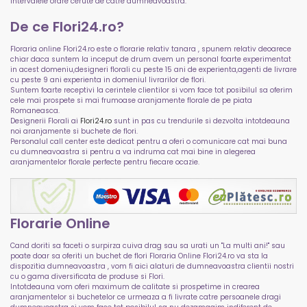
intervalele orare cerute de catre dumneavoastra.
De ce Flori24.ro?
Floraria online Flori24.ro este o florarie relativ tanara , spunem relativ deoarece
chiar daca suntem la inceput de drum avem un personal foarte experimentat
in acest domeniu,designeri florali cu peste 15 ani de experienta,agenti de livrare
cu peste 9 ani experienta in domeniul livrarilor de flori.
Suntem foarte receptivi la cerintele clientilor si vom face tot posibilul sa oferim
cele mai prospete si mai frumoase aranjamente florale de pe piata
Romaneasca.
Designerii Florali ai
Flori24.ro
sunt in pas cu trendurile si dezvolta intotdeauna
noi aranjamente si buchete de flori.
Personalul call center este dedicat pentru a oferi o comunicare cat mai buna
cu dumneavoastra si pentru a va indruma cat mai bine in alegerea
aranjamentelor florale perfecte pentru fiecare ocazie.
Florarie Online
Cand doriti sa faceti o surpirza cuiva drag sau sa urati un "La multi ani!" sau
poate doar sa oferiti un buchet de flori Floraria Online Flori24.ro va sta la
dispozitia dumneavoastra , vom fi aici alaturi de dumneavoastra clientii nostri
cu o gama diversificata de produse si Flori.
Intotdeauna vom oferi maximum de calitate si prospetime in crearea
aranjamentelor si buchetelor ce urmeaza a fi livrate catre persoanele dragi