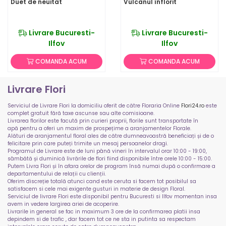
Duet de neuitat
Vulcanul înflorit
Livrare Bucuresti-
Livrare Bucuresti-
Ilfov
Ilfov
COMANDA ACUM
COMANDA ACUM
Livrare Flori
Serviciul de Livrare Flori la domiciliu oferit de către Floraria Online
Flori24.ro
este
complet gratuit fără taxe ascunse sau alte comisioane.
Livrarea florilor este facută prin curieri proprii, florile sunt transportate în
apă pentru a oferi un maxim de prospețime a aranjamentelor Florale.
Alături de aranjamentul floral ales de către dumneavoastră beneficiați și de o
felicitare prin care puteți trimite un mesaj persoanelor dragi.
Programul de Livrare este de luni până vineri în intervalul orar 10:00 - 19:00,
sâmbătă și duminică livrările de flori fiind disponibile între orele 10:00 - 15:00.
Putem Livra Flori și în afara orelor de program însă numai după o confirmare a
departamentului de relații cu clienții.
Oferim discreție totală atunci cand este ceruta si facem tot posibilul sa
satisfacem si cele mai exigente gusturi in materie de design Floral.
Serviciul de livrare Flori este disponibil pentru Bucuresti si Ilfov momentan insa
avem in vedere largirea ariei de acoperire.
Livrarile in general se fac in maximum 3 ore de la confirmarea platii insa
depindem si de trafic , dar facem tot ce ne sta in putinta sa respectam