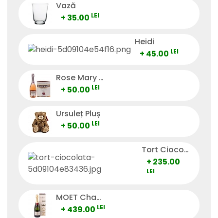
Vază
LEI
+ 35.00
Heidi
LEI
+ 45.00
Rose Mary Vino Spumante
LEI
+ 50.00
Ursuleț Pluș
LEI
+ 50.00
Tort Ciocolată
+ 235.00
LEI
MOET Champagne
LEI
+ 439.00