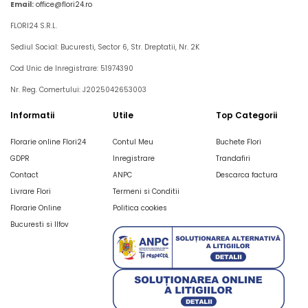
Email:
office@flori24.ro
FLORI24 S.R.L.
Sediul Social: Bucuresti, Sector 6, Str. Dreptatii, Nr. 2K
Cod Unic de Inregistrare: 51974390
Nr. Reg. Comertului: J2025042653003
Informatii
Utile
Top Categorii
Florarie online Flori24
Contul Meu
Buchete Flori
GDPR
Inregistrare
Trandafiri
Contact
ANPC
Descarca factura
Livrare Flori
Termeni si Conditii
Florarie Online
Politica cookies
Bucuresti si Ilfov