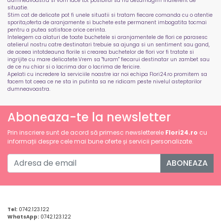
dumneavoastra si vom face tot posibilul sa nu dezamagim indiferent de
situatie.
Stim cat de delicate pot fi unele situatii si tratam fiecare comanda cu o atentie
sporita,oferta de aranjamente si buchete este permanent imbogatita tocmai
pentru a putea satisface orice cerinta.
Intelegem ca alaturi de toate buchetele si aranjamentele de flori ce parasesc
atelierul nostru catre destinatari trebuie sa ajunga si un sentiment sau gand,
de aceea intotdeauna florile si crearea buchetelor de flori vor fi tratate si
ingrijite cu mare delicatete.Vrem sa "furam" fiecarui destinatar un zambet sau
de ce nu chiar si o lacrima dar o lacrima de fericire.
Apelati cu incredere la serviciile noastre iar noi echipa Flori24.ro promitem sa
facem tot ceea ce ne sta in putinta sa ne ridicam peste nivelul asteptarilor
dumneavoastra.
Aboneaza-te la newsletter
Prin inscriere sunt de acord să primesc newsletterele
Flori24.ro
cu
informații despre cele mai bune oferte și servicii personalizate.
ABONEAZA
Tel:
0742.123.122
WhatsApp:
0742.123.122