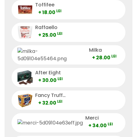
Toffifee
LEI
+ 18.00
Raffaello
LEI
+ 25.00
Milka
LEI
+ 28.00
After Eight
LEI
+ 30.00
Fancy Truffes
LEI
+ 32.00
Merci
LEI
+ 34.00