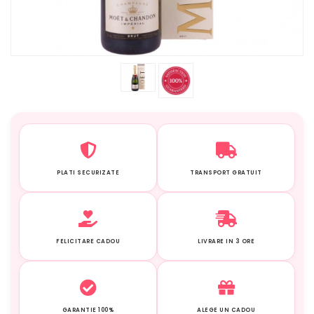
PLATI SECURIZATE
TRANSPORT GRATUIT
FELICITARE CADOU
LIVRARE IN 3 ORE
GARANTIE 100%
ALEGE UN CADOU