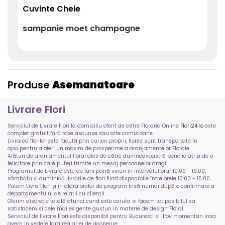
Cuvinte Cheie
sampanie
moet
champagne
Produse
Asemanatoare
Livrare Flori
Serviciul de Livrare Flori la domiciliu oferit de către Floraria Online
Flori24.ro
este
complet gratuit fără taxe ascunse sau alte comisioane.
Livrarea florilor este facută prin curieri proprii, florile sunt transportate în
apă pentru a oferi un maxim de prospețime a aranjamentelor Florale.
Alături de aranjamentul floral ales de către dumneavoastră beneficiați și de o
felicitare prin care puteți trimite un mesaj persoanelor dragi.
Programul de Livrare este de luni până vineri în intervalul orar 10:00 - 19:00,
sâmbătă și duminică livrările de flori fiind disponibile între orele 10:00 - 15:00.
Putem Livra Flori și în afara orelor de program însă numai după o confirmare a
departamentului de relații cu clienții.
Oferim discreție totală atunci cand este ceruta si facem tot posibilul sa
satisfacem si cele mai exigente gusturi in materie de design Floral.
Serviciul de livrare Flori este disponibil pentru Bucuresti si Ilfov momentan insa
avem in vedere largirea ariei de acoperire.