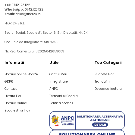
Tel:
0742.123.122
WhatsApp:
0742.123.122
Email:
office@flori24.ro
FLORI24 S.R.L.
Sediul Social: Bucuresti, Sector 6, Str. Dreptatii, Nr. 2K
Cod Unic de Inregistrare: 51974390
Nr. Reg. Comertului: J2025042653003
Informatii
Utile
Top Categorii
Florarie online Flori24
Contul Meu
Buchete Flori
GDPR
Inregistrare
Trandafiri
Contact
ANPC
Descarca factura
Livrare Flori
Termeni si Conditii
Florarie Online
Politica cookies
Bucuresti si Ilfov