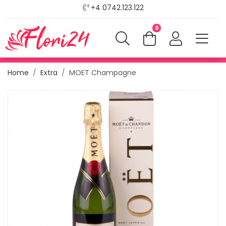
+4 0742.123.122
0
Home
Extra
MOET Champagne