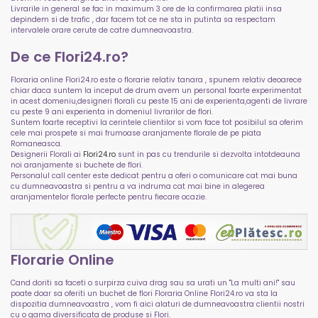
Livrarile in general se fac in maximum 3 ore de la confirmarea platii insa
depindem si de trafic , dar facem tot ce ne sta in putinta sa respectam
intervalele orare cerute de catre dumneavoastra.
De ce Flori24.ro?
Floraria online Flori24.ro este o florarie relativ tanara , spunem relativ deoarece
chiar daca suntem la inceput de drum avem un personal foarte experimentat
in acest domeniu,designeri florali cu peste 15 ani de experienta,agenti de livrare
cu peste 9 ani experienta in domeniul livrarilor de flori.
Suntem foarte receptivi la cerintele clientilor si vom face tot posibilul sa oferim
cele mai prospete si mai frumoase aranjamente florale de pe piata
Romaneasca.
Designerii Florali ai
Flori24.ro
sunt in pas cu trendurile si dezvolta intotdeauna
noi aranjamente si buchete de flori.
Personalul call center este dedicat pentru a oferi o comunicare cat mai buna
cu dumneavoastra si pentru a va indruma cat mai bine in alegerea
aranjamentelor florale perfecte pentru fiecare ocazie.
Florarie Online
Cand doriti sa faceti o surpirza cuiva drag sau sa urati un "La multi ani!" sau
poate doar sa oferiti un buchet de flori Floraria Online Flori24.ro va sta la
dispozitia dumneavoastra , vom fi aici alaturi de dumneavoastra clientii nostri
cu o gama diversificata de produse si Flori.