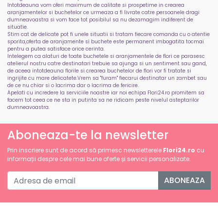
Intotdeauna vom oferi maximum de calitate si prospetime in crearea
aranjamentelor si buchetelor ce urmeaza a fi livrate catre persoanele dragi
dumneavoastra si vom face tot posibilul sa nu dezamagim indiferent de
situatie.
Stim cat de delicate pot fi unele situatii si tratam fiecare comanda cu o atentie
sporita,oferta de aranjamente si buchete este permanent imbogatita tocmai
pentru a putea satisface orice cerinta.
Intelegem ca alaturi de toate buchetele si aranjamentele de flori ce parasesc
atelierul nostru catre destinatari trebuie sa ajunga si un sentiment sau gand,
de aceea intotdeauna florile si crearea buchetelor de flori vor fi tratate si
ingrijite cu mare delicatete.Vrem sa "furam" fiecarui destinatar un zambet sau
de ce nu chiar si o lacrima dar o lacrima de fericire.
Apelati cu incredere la serviciile noastre iar noi echipa Flori24.ro promitem sa
facem tot ceea ce ne sta in putinta sa ne ridicam peste nivelul asteptarilor
dumneavoastra.
Aboneaza-te la newsletter
Prin inscriere sunt de acord să primesc newsletterele
Flori24.ro
cu
informații despre cele mai bune oferte și servicii personalizate.
ABONEAZA