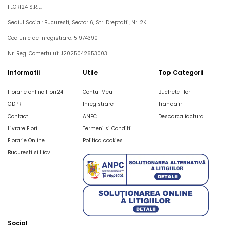
FLORI24 S.R.L.
Sediul Social: Bucuresti, Sector 6, Str. Dreptatii, Nr. 2K
Cod Unic de Inregistrare: 51974390
Nr. Reg. Comertului: J2025042653003
Informatii
Utile
Top Categorii
Florarie online Flori24
Contul Meu
Buchete Flori
GDPR
Inregistrare
Trandafiri
Contact
ANPC
Descarca factura
Livrare Flori
Termeni si Conditii
Florarie Online
Politica cookies
Bucuresti si Ilfov
Social