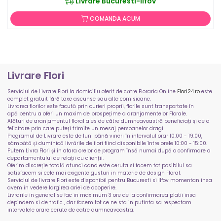
Livrare Bucuresti-Ilfov
COMANDA ACUM
Livrare Flori
Serviciul de Livrare Flori la domiciliu oferit de către Floraria Online
Flori24.ro
este
complet gratuit fără taxe ascunse sau alte comisioane.
Livrarea florilor este facută prin curieri proprii, florile sunt transportate în
apă pentru a oferi un maxim de prospețime a aranjamentelor Florale.
Alături de aranjamentul floral ales de către dumneavoastră beneficiați și de o
felicitare prin care puteți trimite un mesaj persoanelor dragi.
Programul de Livrare este de luni până vineri în intervalul orar 10:00 - 19:00,
sâmbătă și duminică livrările de flori fiind disponibile între orele 10:00 - 15:00.
Putem Livra Flori și în afara orelor de program însă numai după o confirmare a
departamentului de relații cu clienții.
Oferim discreție totală atunci cand este ceruta si facem tot posibilul sa
satisfacem si cele mai exigente gusturi in materie de design Floral.
Serviciul de livrare Flori este disponibil pentru Bucuresti si Ilfov momentan insa
avem in vedere largirea ariei de acoperire.
Livrarile in general se fac in maximum 3 ore de la confirmarea platii insa
depindem si de trafic , dar facem tot ce ne sta in putinta sa respectam
intervalele orare cerute de catre dumneavoastra.