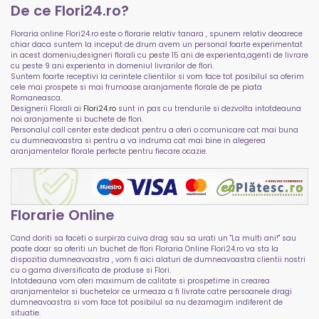
De ce Flori24.ro?
Floraria online Flori24.ro este o florarie relativ tanara , spunem relativ deoarece
chiar daca suntem la inceput de drum avem un personal foarte experimentat
in acest domeniu,designeri florali cu peste 15 ani de experienta,agenti de livrare
cu peste 9 ani experienta in domeniul livrarilor de flori.
Suntem foarte receptivi la cerintele clientilor si vom face tot posibilul sa oferim
cele mai prospete si mai frumoase aranjamente florale de pe piata
Romaneasca.
Designerii Florali ai
Flori24.ro
sunt in pas cu trendurile si dezvolta intotdeauna
noi aranjamente si buchete de flori.
Personalul call center este dedicat pentru a oferi o comunicare cat mai buna
cu dumneavoastra si pentru a va indruma cat mai bine in alegerea
aranjamentelor florale perfecte pentru fiecare ocazie.
Florarie Online
Cand doriti sa faceti o surpirza cuiva drag sau sa urati un "La multi ani!" sau
poate doar sa oferiti un buchet de flori Floraria Online Flori24.ro va sta la
dispozitia dumneavoastra , vom fi aici alaturi de dumneavoastra clientii nostri
cu o gama diversificata de produse si Flori.
Intotdeauna vom oferi maximum de calitate si prospetime in crearea
aranjamentelor si buchetelor ce urmeaza a fi livrate catre persoanele dragi
dumneavoastra si vom face tot posibilul sa nu dezamagim indiferent de
situatie.