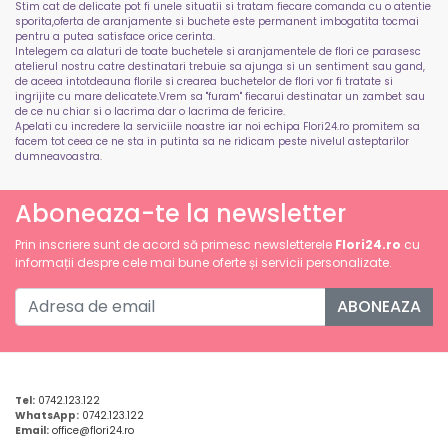
Stim cat de delicate pot fi unele situatii si tratam fiecare comanda cu o atentie
sporita,oferta de aranjamente si buchete este permanent imbogatita tocmai
pentru a putea satisface orice cerinta.
Intelegem ca alaturi de toate buchetele si aranjamentele de flori ce parasesc
atelierul nostru catre destinatari trebuie sa ajunga si un sentiment sau gand,
de aceea intotdeauna florile si crearea buchetelor de flori vor fi tratate si
ingrijite cu mare delicatete.Vrem sa "furam" fiecarui destinatar un zambet sau
de ce nu chiar si o lacrima dar o lacrima de fericire.
Apelati cu incredere la serviciile noastre iar noi echipa Flori24.ro promitem sa
facem tot ceea ce ne sta in putinta sa ne ridicam peste nivelul asteptarilor
dumneavoastra.
Aboneaza-te la newsletter
Prin inscriere sunt de acord să primesc newsletterele
Flori24.ro
cu
informații despre cele mai bune oferte și servicii personalizate.
ABONEAZA
Tel:
0742.123.122
WhatsApp:
0742.123.122
Email:
office@flori24.ro