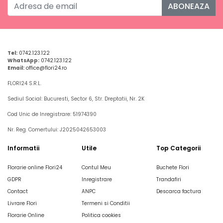
ABONEAZA
Tel:
0742.123.122
WhatsApp:
0742.123.122
Email:
office@flori24.ro
FLORI24 S.R.L.
Sediul Social: Bucuresti, Sector 6, Str. Dreptatii, Nr. 2K
Cod Unic de Inregistrare: 51974390
Nr. Reg. Comertului: J2025042653003
Informatii
Utile
Top Categorii
Florarie online Flori24
Contul Meu
Buchete Flori
GDPR
Inregistrare
Trandafiri
Contact
ANPC
Descarca factura
Livrare Flori
Termeni si Conditii
Florarie Online
Politica cookies