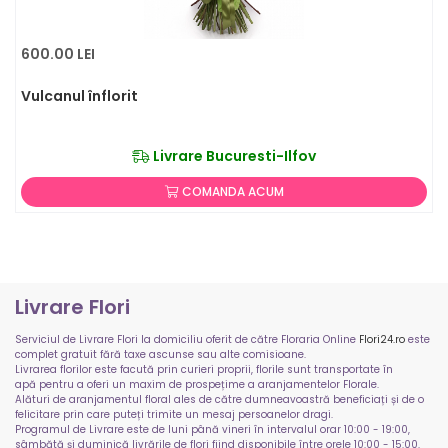
600.00 LEI
Vulcanul înflorit
Livrare Bucuresti-Ilfov
COMANDA ACUM
Livrare Flori
Serviciul de Livrare Flori la domiciliu oferit de către Floraria Online
Flori24.ro
este
complet gratuit fără taxe ascunse sau alte comisioane.
Livrarea florilor este facută prin curieri proprii, florile sunt transportate în
apă pentru a oferi un maxim de prospețime a aranjamentelor Florale.
Alături de aranjamentul floral ales de către dumneavoastră beneficiați și de o
felicitare prin care puteți trimite un mesaj persoanelor dragi.
Programul de Livrare este de luni până vineri în intervalul orar 10:00 - 19:00,
sâmbătă și duminică livrările de flori fiind disponibile între orele 10:00 - 15:00.