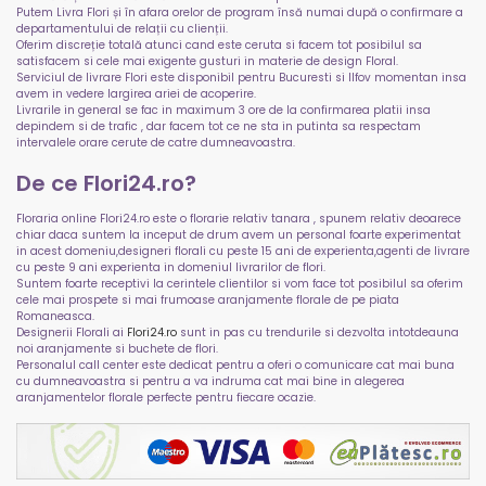
Putem Livra Flori și în afara orelor de program însă numai după o confirmare a
departamentului de relații cu clienții.
Oferim discreție totală atunci cand este ceruta si facem tot posibilul sa
satisfacem si cele mai exigente gusturi in materie de design Floral.
Serviciul de livrare Flori este disponibil pentru Bucuresti si Ilfov momentan insa
avem in vedere largirea ariei de acoperire.
Livrarile in general se fac in maximum 3 ore de la confirmarea platii insa
depindem si de trafic , dar facem tot ce ne sta in putinta sa respectam
intervalele orare cerute de catre dumneavoastra.
De ce Flori24.ro?
Floraria online Flori24.ro este o florarie relativ tanara , spunem relativ deoarece
chiar daca suntem la inceput de drum avem un personal foarte experimentat
in acest domeniu,designeri florali cu peste 15 ani de experienta,agenti de livrare
cu peste 9 ani experienta in domeniul livrarilor de flori.
Suntem foarte receptivi la cerintele clientilor si vom face tot posibilul sa oferim
cele mai prospete si mai frumoase aranjamente florale de pe piata
Romaneasca.
Designerii Florali ai
Flori24.ro
sunt in pas cu trendurile si dezvolta intotdeauna
noi aranjamente si buchete de flori.
Personalul call center este dedicat pentru a oferi o comunicare cat mai buna
cu dumneavoastra si pentru a va indruma cat mai bine in alegerea
aranjamentelor florale perfecte pentru fiecare ocazie.