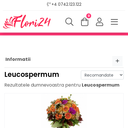
+4 0742.123.122
0
Informatii
Leucospermum
Rezultatele dumnevoastra pentru
Leucospermum