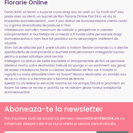
Florarie Online
Cand doriti sa faceti o surpirza cuiva drag sau sa urati un "La multi ani!" sau
poate doar sa oferiti un buchet de flori Floraria Online Flori24.ro va sta la
dispozitia dumneavoastra , vom fi aici alaturi de dumneavoastra clientii nostri
cu o gama diversificata de produse si Flori.
Intotdeauna vom oferi maximum de calitate si prospetime in crearea
aranjamentelor si buchetelor ce urmeaza a fi livrate catre persoanele dragi
dumneavoastra si vom face tot posibilul sa nu dezamagim indiferent de
situatie.
Stim cat de delicate pot fi unele situatii si tratam fiecare comanda cu o atentie
sporita,oferta de aranjamente si buchete este permanent imbogatita tocmai
pentru a putea satisface orice cerinta.
Intelegem ca alaturi de toate buchetele si aranjamentele de flori ce parasesc
atelierul nostru catre destinatari trebuie sa ajunga si un sentiment sau gand,
de aceea intotdeauna florile si crearea buchetelor de flori vor fi tratate si
ingrijite cu mare delicatete.Vrem sa "furam" fiecarui destinatar un zambet sau
de ce nu chiar si o lacrima dar o lacrima de fericire.
Apelati cu incredere la serviciile noastre iar noi echipa Flori24.ro promitem sa
facem tot ceea ce ne sta in putinta sa ne ridicam peste nivelul asteptarilor
dumneavoastra.
Aboneaza-te la newsletter
Prin inscriere sunt de acord să primesc newsletterele
Flori24.ro
cu
informații despre cele mai bune oferte și servicii personalizate.