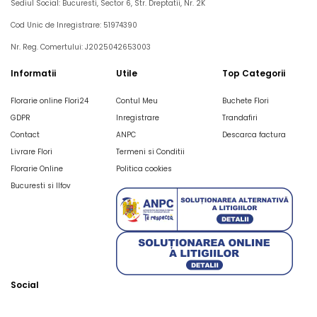
Sediul Social: Bucuresti, Sector 6, Str. Dreptatii, Nr. 2K
Cod Unic de Inregistrare: 51974390
Nr. Reg. Comertului: J2025042653003
Informatii
Utile
Top Categorii
Florarie online Flori24
Contul Meu
Buchete Flori
GDPR
Inregistrare
Trandafiri
Contact
ANPC
Descarca factura
Livrare Flori
Termeni si Conditii
Florarie Online
Politica cookies
Bucuresti si Ilfov
Social