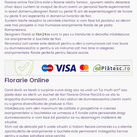
Floraria online Flori24.ro este o florarie relativ tanara , spunem relativ deoarece
chiar daca suntem la inceput de drum avem un personal foarte experimentat
in acest domeniu,designeri florali cu peste 15 ani de experienta,agenti de livrare
cu peste 9 ani experienta in domeniul livrarilor de flori.
Suntem foarte receptivi la cerintele clientilor si vom face tot posibilul sa oferim
cele mai prospete si mai frumoase aranjamente florale de pe piata
Romaneasca.
Designerii Florali ai
Flori24.ro
sunt in pas cu trendurile si dezvolta intotdeauna
noi aranjamente si buchete de flori.
Personalul call center este dedicat pentru a oferi o comunicare cat mai buna
cu dumneavoastra si pentru a va indruma cat mai bine in alegerea
aranjamentelor florale perfecte pentru fiecare ocazie.
Florarie Online
Cand doriti sa faceti o surpirza cuiva drag sau sa urati un "La multi ani!" sau
poate doar sa oferiti un buchet de flori Floraria Online Flori24.ro va sta la
dispozitia dumneavoastra , vom fi aici alaturi de dumneavoastra clientii nostri
cu o gama diversificata de produse si Flori.
Intotdeauna vom oferi maximum de calitate si prospetime in crearea
aranjamentelor si buchetelor ce urmeaza a fi livrate catre persoanele dragi
dumneavoastra si vom face tot posibilul sa nu dezamagim indiferent de
situatie.
Stim cat de delicate pot fi unele situatii si tratam fiecare comanda cu o atentie
sporita,oferta de aranjamente si buchete este permanent imbogatita tocmai
pentru a putea satisface orice cerinta.