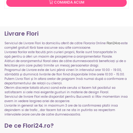
COMANDA ACUM
Livrare Flori
Serviciul de Livrare Flori la domiciliu oferit de către Floraria Online
Flori24.ro
este
complet gratuit fără taxe ascunse sau alte comisioane.
Livrarea florilor este facută prin curieri proprii, florile sunt transportate în
apă pentru a oferi un maxim de prospețime a aranjamentelor Florale.
Alături de aranjamentul floral ales de către dumneavoastră beneficiați și de o
felicitare prin care puteți trimite un mesaj persoanelor dragi.
Programul de Livrare este de luni până vineri în intervalul orar 10:00 - 19:00,
sâmbătă și duminică livrările de flori fiind disponibile între orele 10:00 - 15:00.
Putem Livra Flori și în afara orelor de program însă numai după o confirmare a
departamentului de relații cu clienții.
Oferim discreție totală atunci cand este ceruta si facem tot posibilul sa
satisfacem si cele mai exigente gusturi in materie de design Floral.
Serviciul de livrare Flori este disponibil pentru Bucuresti si Ilfov momentan insa
avem in vedere largirea ariei de acoperire.
Livrarile in general se fac in maximum 3 ore de la confirmarea platii insa
depindem si de trafic , dar facem tot ce ne sta in putinta sa respectam
intervalele orare cerute de catre dumneavoastra.
De ce Flori24.ro?