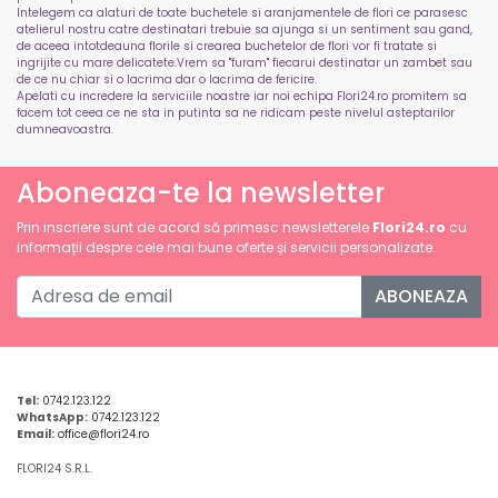
Intelegem ca alaturi de toate buchetele si aranjamentele de flori ce parasesc
atelierul nostru catre destinatari trebuie sa ajunga si un sentiment sau gand,
de aceea intotdeauna florile si crearea buchetelor de flori vor fi tratate si
ingrijite cu mare delicatete.Vrem sa "furam" fiecarui destinatar un zambet sau
de ce nu chiar si o lacrima dar o lacrima de fericire.
Apelati cu incredere la serviciile noastre iar noi echipa Flori24.ro promitem sa
facem tot ceea ce ne sta in putinta sa ne ridicam peste nivelul asteptarilor
dumneavoastra.
Aboneaza-te la newsletter
Prin inscriere sunt de acord să primesc newsletterele
Flori24.ro
cu
informații despre cele mai bune oferte și servicii personalizate.
ABONEAZA
Tel:
0742.123.122
WhatsApp:
0742.123.122
Email:
office@flori24.ro
FLORI24 S.R.L.