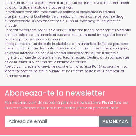
dispozitia dumneavoastra , vom fi aici alaturi de dumneavoastra clientii nostri
cu o gama diversificata de produse si Flori.
Intotdeauna vom oferi maximum de calitate si prospetime in crearea
aranjamentelor si buchetelor ce urmeaza a fi livrate catre persoanele dragi
dumneavoastra si vom face tot posibilul sa nu dezamagim indiferent de
situatie.
Stim cat de delicate pot fi unele situatii si tratam fiecare comanda cu o atentie
sporita,oferta de aranjamente si buchete este permanent imbogatita tocmai
pentru a putea satisface orice cerinta.
Intelegem ca alaturi de toate buchetele si aranjamentele de flori ce parasesc
atelierul nostru catre destinatari trebuie sa ajunga si un sentiment sau gand,
de aceea intotdeauna florile si crearea buchetelor de flori vor fi tratate si
ingrijite cu mare delicatete.Vrem sa "furam" fiecarui destinatar un zambet sau
de ce nu chiar si o lacrima dar o lacrima de fericire.
Apelati cu incredere la serviciile noastre iar noi echipa Flori24.ro promitem sa
facem tot ceea ce ne sta in putinta sa ne ridicam peste nivelul asteptarilor
dumneavoastra.
Aboneaza-te la newsletter
Prin inscriere sunt de acord să primesc newsletterele
Flori24.ro
cu
informații despre cele mai bune oferte și servicii personalizate.
ABONEAZA