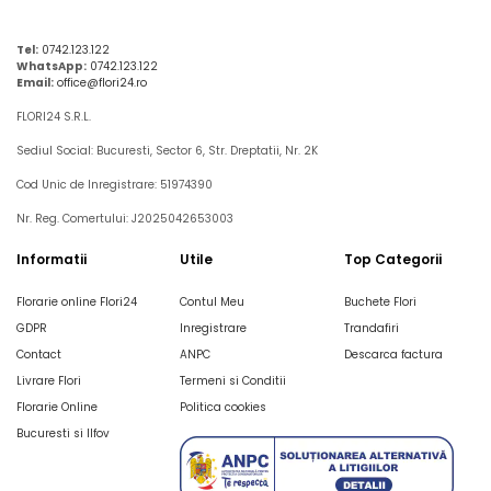
Tel:
0742.123.122
WhatsApp:
0742.123.122
Email:
office@flori24.ro
FLORI24 S.R.L.
Sediul Social: Bucuresti, Sector 6, Str. Dreptatii, Nr. 2K
Cod Unic de Inregistrare: 51974390
Nr. Reg. Comertului: J2025042653003
Informatii
Utile
Top Categorii
Florarie online Flori24
Contul Meu
Buchete Flori
GDPR
Inregistrare
Trandafiri
Contact
ANPC
Descarca factura
Livrare Flori
Termeni si Conditii
Florarie Online
Politica cookies
Bucuresti si Ilfov