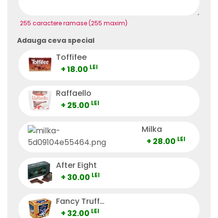
255 caractere ramase (255 maxim)
Adauga ceva special
Toffifee
LEI
+ 18.00
Raffaello
LEI
+ 25.00
Milka
LEI
+ 28.00
After Eight
LEI
+ 30.00
Fancy Truffes
LEI
+ 32.00