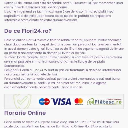
Serviciul de livrare Flori este disponibil pentru Bucuresti si Ilfov momentan insa
avem in vedere largirea ariei de acoperire.
Livrarile in general se fac in maximum 3 ore de la confirmarea platii insa
depindem si de trafic , dar facem tot ce ne sta in putinta sa respectam
intervalele orare cerute de catre dumneavoastra.
De ce Flori24.ro?
Floraria online Flori24.ro este o florarie relativ tanara , spunem relativ deoarece
chiar daca suntem la inceput de drum avem un personal foarte experimentat
in acest domeniu,designeri florali cu peste 15 ani de experienta,agenti de livrare
cu peste 9 ani experienta in domeniul livrarilor de flori.
Suntem foarte receptivi la cerintele clientilor si vom face tot posibilul sa oferim
cele mai prospete si mai frumoase aranjamente florale de pe piata
Romaneasca.
Designerii Florali ai
Flori24.ro
sunt in pas cu trendurile si dezvolta intotdeauna
noi aranjamente si buchete de flori.
Personalul call center este dedicat pentru a oferi o comunicare cat mai buna
cu dumneavoastra si pentru a va indruma cat mai bine in alegerea
aranjamentelor florale perfecte pentru fiecare ocazie.
Florarie Online
Cand doriti sa faceti o surpirza cuiva drag sau sa urati un "La multi ani!" sau
poate doar sa oferiti un buchet de flori Floraria Online Flori24.ro va sta la