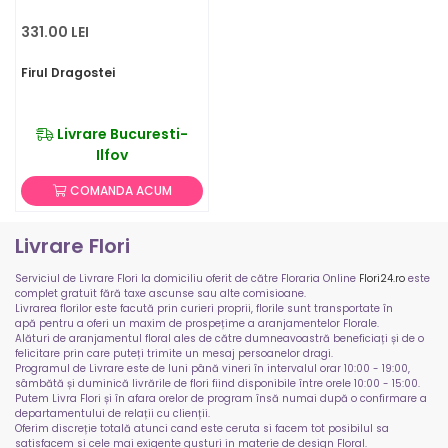
331.00 LEI
Firul Dragostei
Livrare Bucuresti-
Ilfov
COMANDA ACUM
Livrare Flori
Serviciul de Livrare Flori la domiciliu oferit de către Floraria Online
Flori24.ro
este
complet gratuit fără taxe ascunse sau alte comisioane.
Livrarea florilor este facută prin curieri proprii, florile sunt transportate în
apă pentru a oferi un maxim de prospețime a aranjamentelor Florale.
Alături de aranjamentul floral ales de către dumneavoastră beneficiați și de o
felicitare prin care puteți trimite un mesaj persoanelor dragi.
Programul de Livrare este de luni până vineri în intervalul orar 10:00 - 19:00,
sâmbătă și duminică livrările de flori fiind disponibile între orele 10:00 - 15:00.
Putem Livra Flori și în afara orelor de program însă numai după o confirmare a
departamentului de relații cu clienții.
Oferim discreție totală atunci cand este ceruta si facem tot posibilul sa
satisfacem si cele mai exigente gusturi in materie de design Floral.