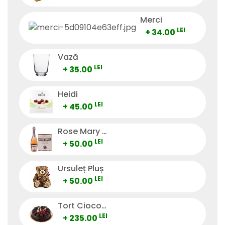
Merci
LEI
+ 34.00
Vază
LEI
+ 35.00
Heidi
LEI
+ 45.00
Rose Mary Vino Spumante
LEI
+ 50.00
Ursuleț Pluș
LEI
+ 50.00
Tort Ciocolată
LEI
+ 235.00