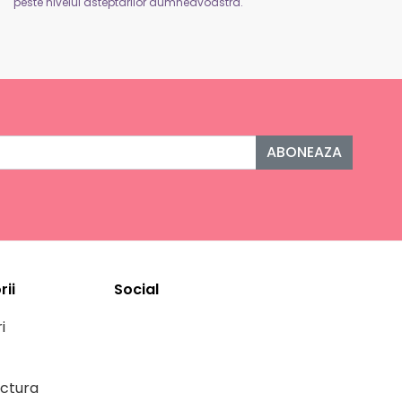
peste nivelul asteptarilor dumneavoastra.
ABONEAZA
ii
Social
i
ctura