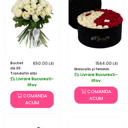
Buchet
650.00 LEI
1564.00 LEI
de 35
Masculin și feminin
Trandafiri albi
Livrare Bucuresti-
Livrare Bucuresti-
Ilfov
Ilfov
COMANDA
COMANDA
ACUM
ACUM