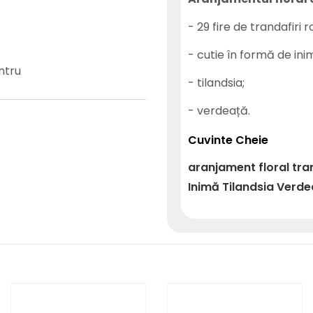
- 29 fire de trandafiri ro
- cutie în formă de ini
ntru
- tilandsia;
- verdeață.
Cuvinte Cheie
aranjament floral tran
Inimă
Tilandsia
Verde