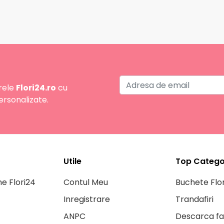
rele
Flori24.ro
cu
ersonalizate.
Utile
Top Categor
ne Flori24
Contul Meu
Buchete Flor
Inregistrare
Trandafiri
ANPC
Descarca fa