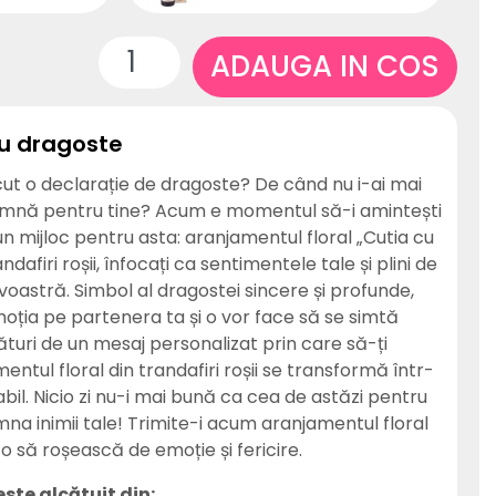
ADAUGA IN COS
cu dragoste
cut o declarație de dragoste? De când nu i-ai mai
amnă pentru tine? Acum e momentul să-i amintești
bun mijloc pentru asta: aranjamentul floral „Cutia cu
ndafiri roșii, înfocați ca sentimentele tale și plini de
voastră. Simbol al dragostei sincere și profunde,
 emoția pe partenera ta și o vor face să se simtă
lături de un mesaj personalizat prin care să-ți
entul floral din trandafiri roșii se transformă într-
il. Nicio zi nu-i mai bună ca cea de astăzi pentru
na inimii tale! Trimite-i acum aranjamentul floral
fă-o să roșească de emoție și fericire.
ste alcătuit din: