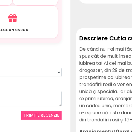
LEGE UN CADOU
Descriere Cutia 
De când nu i-ai mai fă
spus cât de mult înse
iubirea ta! Ai cel mai 
dragoste”, din 29 de tra
prospețime ca iubirea 
trandafirii roșii o vor
unică și specială. Iar a
exprimi iubirea, aranjam
un cadou unic, memorab
a-i spune că este doam
TRIMITE RECENZIE
din trandafiri roșii și 
Aranjamentul floral e