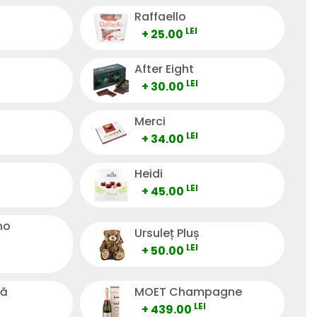
Raffaello
LEI
+ 25.00
After Eight
LEI
+ 30.00
Merci
LEI
+ 34.00
Heidi
LEI
+ 45.00
no
Ursuleț Pluș
LEI
+ 50.00
tă
MOET Champagne
LEI
+ 439.00