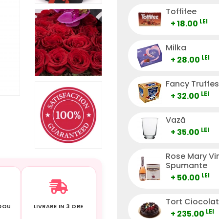
Toffifee
LEI
+ 18.00
Milka
LEI
+ 28.00
Fancy Truffes
LEI
+ 32.00
Vază
LEI
+ 35.00
Rose Mary Vi
Spumante
LEI
+ 50.00
Tort Ciocola
ADOU
LIVRARE IN 3 ORE
LEI
+ 235.00