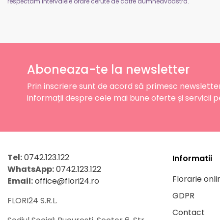
respectam intervalele orare cerute de catre dumneavoastra.
Aboneaza-te la newsletter
Prin inscriere sunt de acord să primesc newslette
informații despre cele mai bune oferte și servicii p
Tel:
0742.123.122
Informatii
WhatsApp:
0742.123.122
Florarie onli
Email:
office@flori24.ro
GDPR
FLORI24 S.R.L.
Contact