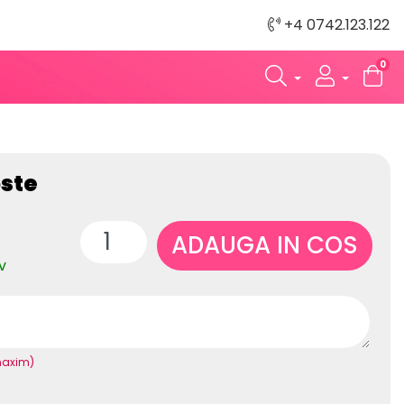
+4 0742.123.122
0
oste
ADAUGA IN COS
v
maxim)