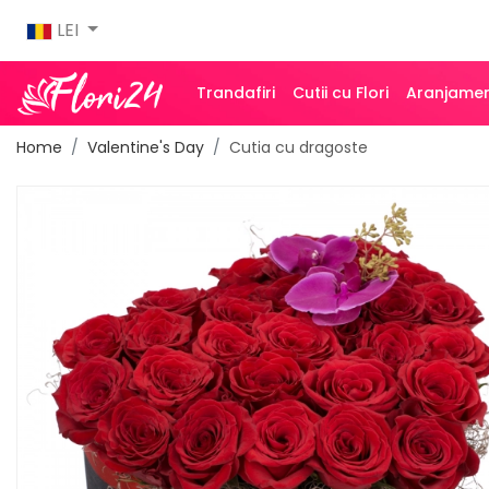
LEI
Trandafiri
Cutii cu Flori
Aranjamen
Home
Valentine's Day
Cutia cu dragoste