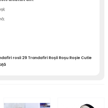
șii;
mă;
dafiri rosii
29
Trandafiri
Roșii
Roșu
Roșie
Cutie
ață