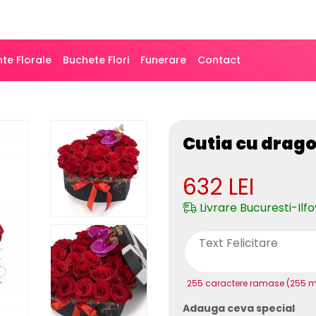
te Florale
Buchete Flori
Funerare
Contact
Cutia cu drag
632
LEI
Livrare Bucuresti-Ilfo
255 caractere ramase (255 
Adauga ceva special