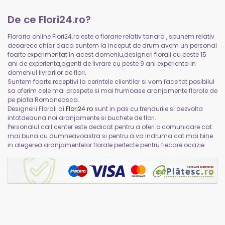
De ce Flori24.ro?
Floraria online Flori24.ro este o florarie relativ tanara , spunem relativ
deoarece chiar daca suntem la inceput de drum avem un personal
foarte experimentat in acest domeniu,designeri florali cu peste 15
ani de experienta,agenti de livrare cu peste 9 ani experienta in
domeniul livrarilor de flori.
Suntem foarte receptivi la cerintele clientilor si vom face tot posibilul
sa oferim cele mai prospete si mai frumoase aranjamente florale de
pe piata Romaneasca.
Designerii Florali ai
Flori24.ro
sunt in pas cu trendurile si dezvolta
intotdeauna noi aranjamente si buchete de flori.
Personalul call center este dedicat pentru a oferi o comunicare cat
mai buna cu dumneavoastra si pentru a va indruma cat mai bine
in alegerea aranjamentelor florale perfecte pentru fiecare ocazie.