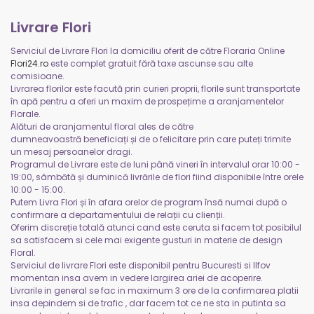
Livrare Flori
Serviciul de Livrare Flori la domiciliu oferit de către Floraria Online
Flori24.ro
este complet gratuit fără taxe ascunse sau alte
comisioane.
Livrarea florilor este facută prin curieri proprii, florile sunt transportate
în apă pentru a oferi un maxim de prospețime a aranjamentelor
Florale.
Alături de aranjamentul floral ales de către
dumneavoastră beneficiați și de o felicitare prin care puteți trimite
un mesaj persoanelor dragi.
Programul de Livrare este de luni până vineri în intervalul orar 10:00 -
19:00, sâmbătă și duminică livrările de flori fiind disponibile între orele
10:00 - 15:00.
Putem Livra Flori și în afara orelor de program însă numai după o
confirmare a departamentului de relații cu clienții.
Oferim discreție totală atunci cand este ceruta si facem tot posibilul
sa satisfacem si cele mai exigente gusturi in materie de design
Floral.
Serviciul de livrare Flori este disponibil pentru Bucuresti si Ilfov
momentan insa avem in vedere largirea ariei de acoperire.
Livrarile in general se fac in maximum 3 ore de la confirmarea platii
insa depindem si de trafic , dar facem tot ce ne sta in putinta sa