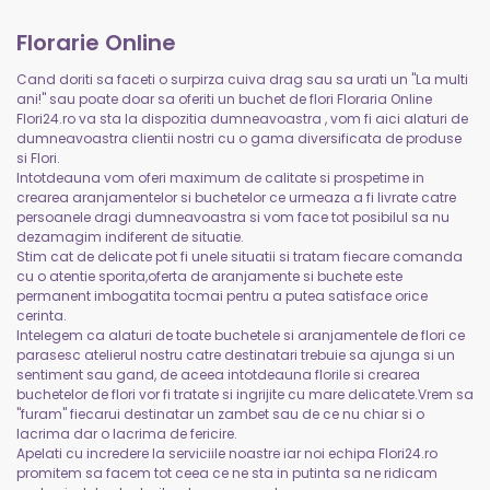
Florarie Online
Cand doriti sa faceti o surpirza cuiva drag sau sa urati un "La multi
ani!" sau poate doar sa oferiti un buchet de flori Floraria Online
Flori24.ro va sta la dispozitia dumneavoastra , vom fi aici alaturi de
dumneavoastra clientii nostri cu o gama diversificata de produse
si Flori.
Intotdeauna vom oferi maximum de calitate si prospetime in
crearea aranjamentelor si buchetelor ce urmeaza a fi livrate catre
persoanele dragi dumneavoastra si vom face tot posibilul sa nu
dezamagim indiferent de situatie.
Stim cat de delicate pot fi unele situatii si tratam fiecare comanda
cu o atentie sporita,oferta de aranjamente si buchete este
permanent imbogatita tocmai pentru a putea satisface orice
cerinta.
Intelegem ca alaturi de toate buchetele si aranjamentele de flori ce
parasesc atelierul nostru catre destinatari trebuie sa ajunga si un
sentiment sau gand, de aceea intotdeauna florile si crearea
buchetelor de flori vor fi tratate si ingrijite cu mare delicatete.Vrem sa
"furam" fiecarui destinatar un zambet sau de ce nu chiar si o
lacrima dar o lacrima de fericire.
Apelati cu incredere la serviciile noastre iar noi echipa Flori24.ro
promitem sa facem tot ceea ce ne sta in putinta sa ne ridicam