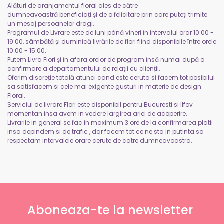
Alături de aranjamentul floral ales de către
dumneavoastră beneficiați și de o felicitare prin care puteți trimite
un mesaj persoanelor dragi.
Programul de Livrare este de luni până vineri în intervalul orar 10:00 -
19:00, sâmbătă și duminică livrările de flori fiind disponibile între orele
10:00 - 15:00.
Putem Livra Flori și în afara orelor de program însă numai după o
confirmare a departamentului de relații cu clienții.
Oferim discreție totală atunci cand este ceruta si facem tot posibilul
sa satisfacem si cele mai exigente gusturi in materie de design
Floral.
Serviciul de livrare Flori este disponibil pentru Bucuresti si Ilfov
momentan insa avem in vedere largirea ariei de acoperire.
Livrarile in general se fac in maximum 3 ore de la confirmarea platii
insa depindem si de trafic , dar facem tot ce ne sta in putinta sa
respectam intervalele orare cerute de catre dumneavoastra.
Aboneaza-te la newsletter