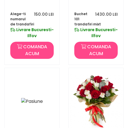
Alege-ti
150.00 LEI
Buchet
1430.00 LEI
numarul
101
de trandafiri
trandafiri mixt
Livrare Bucuresti-
Livrare Bucuresti-
Ilfov
Ilfov
COMANDA
COMANDA
ACUM
ACUM