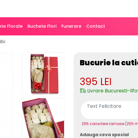
te Florale
Buchete Flori
Funerare
Contact
lbi
Bucurie la cuti
395
LEI
Livrare Bucuresti-Ilfo
255 caractere ramase (255 
Adauga ceva special