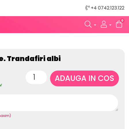
+4 0742.123.122
0
e. Trandafiri albi
ADAUGA IN COS
v
maxim)