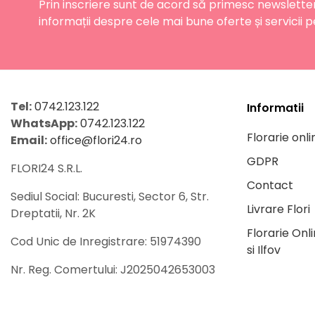
Prin inscriere sunt de acord să primesc newslette
informații despre cele mai bune oferte și servicii p
Tel:
0742.123.122
Informatii
WhatsApp:
0742.123.122
Florarie onli
Email:
office@flori24.ro
GDPR
FLORI24 S.R.L.
Contact
Sediul Social: Bucuresti, Sector 6, Str.
Livrare Flori
Dreptatii, Nr. 2K
Florarie Onl
Cod Unic de Inregistrare: 51974390
si Ilfov
Nr. Reg. Comertului: J2025042653003