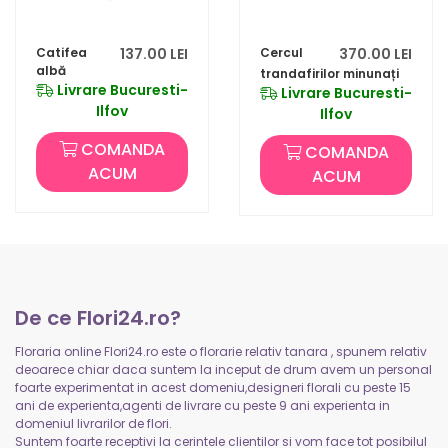
Catifea
137.00 LEI
Cercul
370.00 LEI
albă
trandafirilor minunați
Livrare Bucuresti-
Livrare Bucuresti-
Ilfov
Ilfov
COMANDA
COMANDA
ACUM
ACUM
De ce Flori24.ro?
Floraria online Flori24.ro este o florarie relativ tanara , spunem relativ
deoarece chiar daca suntem la inceput de drum avem un personal
foarte experimentat in acest domeniu,designeri florali cu peste 15
ani de experienta,agenti de livrare cu peste 9 ani experienta in
domeniul livrarilor de flori.
Suntem foarte receptivi la cerintele clientilor si vom face tot posibilul