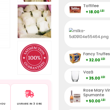
Toffifee
LEI
+ 18.00
Fancy Truffes
LEI
+ 32.00
Vază
LEI
+ 35.00
Rose Mary Vi
Spumante
LEI
+ 50.00
ADOU
LIVRARE IN 3 ORE