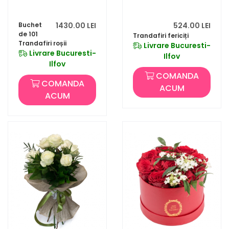
Buchet
1430.00 LEI
524.00 LEI
de 101
Trandafiri fericiți
Trandafiri roșii
Livrare Bucuresti-
Livrare Bucuresti-
Ilfov
Ilfov
COMANDA
COMANDA
ACUM
ACUM