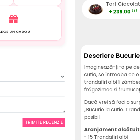
Tort Ciocola
LEI
+ 235.00
LEGE UN CADOU
Descriere Bucurie 
Imaginează-ți-o pe des
cutia, se întreabă ce e 
trandafiri albi îi zâmb
frăgezimea și frumuseț
Dacă vrei să faci o s
„Bucurie la cutie. Tran
posibil.
TRIMITE RECENZIE
Aranjament alcătuit 
- 15 Trandafiri albi