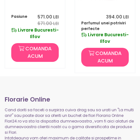
Pasiune
571.00 LEI
394.00 LEI
671.00 LEI
Parfumul unei potriviri
perfecte
Livrare Bucuresti-
Livrare Bucuresti-
Ilfov
Ilfov
COMANDA
COMANDA
ACUM
ACUM
Florarie Online
Cand doriti sa faceti o surpirza cuiva drag sau sa urati un "La multi
ani!" sau poate doar sa oferiti un buchet de flori Floraria Online
Flori24.ro va sta la dispozitia dumneavoastra , vom fi aici alaturi de
dumneavoastra clientii nostri cu o gama diversificata de produse
si Flori.
Intotdeauna vom oferi maximum de calitate si prospetime in