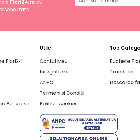
rele
Flori24.ro
cu
ersonalizate.
Utile
Top Categor
ne Flori24
Contul Meu
Buchete Flor
Inregistrare
Trandafiri
ANPC
Descarca fa
Termeni si Conditii
ine Bucuresti
Politica cookies