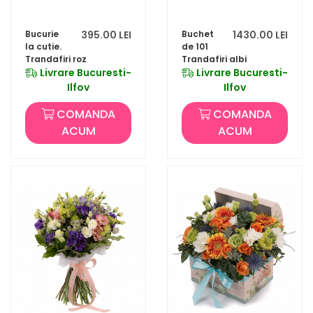
Bucurie
395.00 LEI
Buchet
1430.00 LEI
la cutie.
de 101
Trandafiri roz
Trandafiri albi
Livrare Bucuresti-
Livrare Bucuresti-
Ilfov
Ilfov
COMANDA
COMANDA
ACUM
ACUM