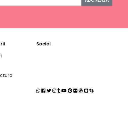
ABONEAZA
ii
Social
i
ctura