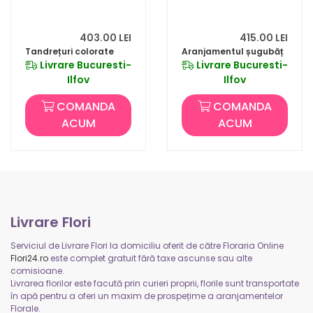
403.00 LEI
415.00 LEI
Tandrețuri colorate
Aranjamentul șugubăț
Livrare Bucuresti-
Livrare Bucuresti-
Ilfov
Ilfov
COMANDA
COMANDA
ACUM
ACUM
Livrare Flori
Serviciul de Livrare Flori la domiciliu oferit de către Floraria Online
Flori24.ro
este complet gratuit fără taxe ascunse sau alte
comisioane.
Livrarea florilor este facută prin curieri proprii, florile sunt transportate
în apă pentru a oferi un maxim de prospețime a aranjamentelor
Florale.