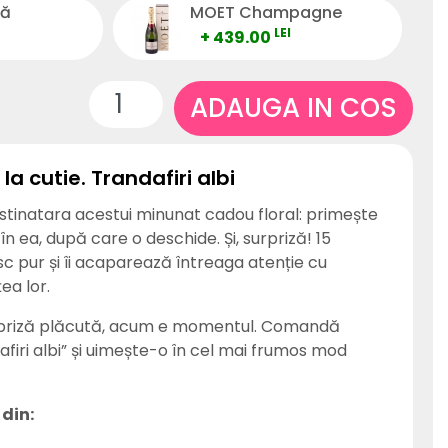
tă
MOET Champagne
LEI
+ 439.00
ADAUGA IN COS
la cutie. Trandafiri albi
tinatara acestui minunat cadou floral: primește
în ea, după care o deschide. Și, surpriză! 15
esc pur și îi acaparează întreaga atenție cu
ea lor.
urpriză plăcută, acum e momentul. Comandă
dafiri albi” și uimește-o în cel mai frumos mod
din: