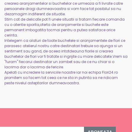
crearea aranjamentelor si buchetelor ce urmeaza a fi livrate catre
persoanele dragi dumneavoastra si vom face tot posibilul sa nu
dezamagim indiferent de situatie.
Stim cat de delicate pot fi unele situatii si tratam fiecare comanda
cu o atentie sporita,oferta de aranjamente si buchete este
permanent imbogatita tocmai pentru a putea satisface orice
cerinta.
Intelegem ca alaturi de toate buchetele si aranjamentele de flori ce
parasesc atelierul nostru catre destinatari trebuie sa ajunga si un
sentiment sau gand, de aceea intotdeauna florile si crearea
buchetelor de flori vor fi tratate si ingrijite cu mare delicatete.Vrem sa
"furam" fiecarui destinatar un zambet sau de ce nu chiar si o
lacrima dar o lacrima de fericire.
Apelati cu incredere la serviciile noastre iar noi echipa Flori24.ro
promitem sa facem tot ceea ce ne sta in putinta sa ne ridicam
peste nivelul asteptarilor dumneavoastra.