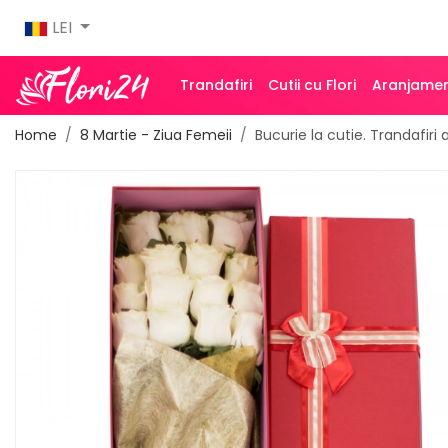
LEI
Trandafiri
Cutii cu Flori
Aranjamen
Home
8 Martie - Ziua Femeii
Bucurie la cutie. Trandafiri a