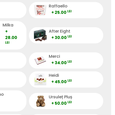
Raffaello
LEI
+ 25.00
Milka
After Eight
+
LEI
28.00
+ 30.00
LEI
Merci
LEI
+ 34.00
Heidi
LEI
+ 45.00
no
Ursuleț Pluș
LEI
+ 50.00