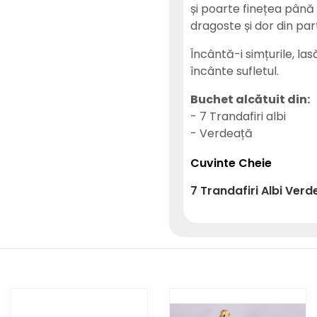
și poarte finețea până
dragoste și dor din par
Încântă-i simțurile, la
încânte sufletul.
Buchet alcătuit din:
- 7 Trandafiri albi
- Verdeață
Cuvinte Cheie
7
Trandafiri
Albi
Verd