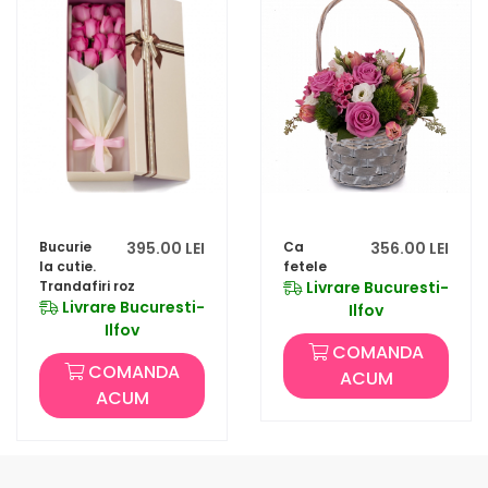
Bucurie
395.00 LEI
Ca
356.00 LEI
la cutie.
fetele
Trandafiri roz
Livrare Bucuresti-
Livrare Bucuresti-
Ilfov
Ilfov
COMANDA
COMANDA
ACUM
ACUM