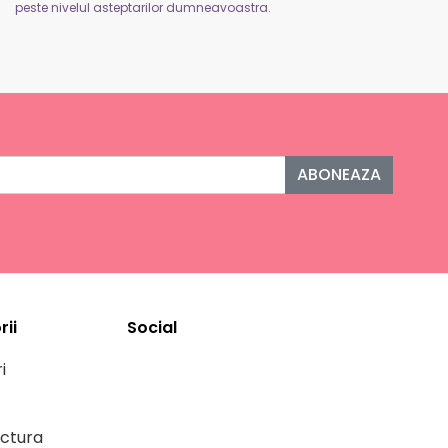
peste nivelul asteptarilor dumneavoastra.
ABONEAZA
ii
Social
i
ctura