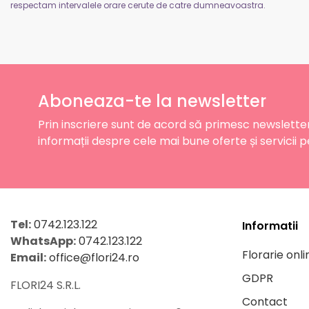
respectam intervalele orare cerute de catre dumneavoastra.
Aboneaza-te la newsletter
Prin inscriere sunt de acord să primesc newslette
informații despre cele mai bune oferte și servicii p
Tel:
0742.123.122
Informatii
WhatsApp:
0742.123.122
Florarie onli
Email:
office@flori24.ro
GDPR
FLORI24 S.R.L.
Contact