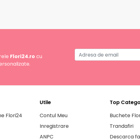
rele
Flori24.ro
cu
ersonalizate.
Utile
Top Categor
ne Flori24
Contul Meu
Buchete Flor
Inregistrare
Trandafiri
ANPC
Descarca fa