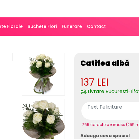
te Florale
Buchete Flori
Funerare
Contact
Catifea albă
137
LEI
Livrare Bucuresti-Ilfo
255 caractere ramase (255 
Adauga ceva special