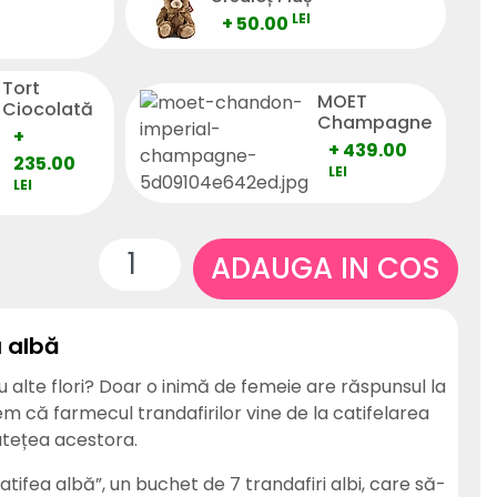
LEI
+ 50.00
Tort
MOET
Ciocolată
Champagne
+
+ 439.00
235.00
LEI
LEI
ADAUGA IN COS
a albă
au alte flori? Doar o inimă de femeie are răspunsul la
m că farmecul trandafirilor vine de la catifelarea
catețea acestora.
ifea albă”, un buchet de 7 trandafiri albi, care să-