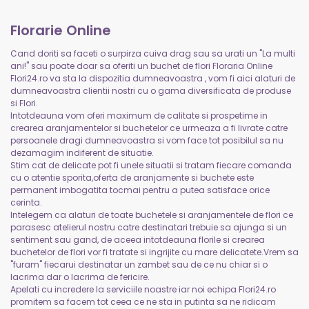
Florarie Online
Cand doriti sa faceti o surpirza cuiva drag sau sa urati un "La multi
ani!" sau poate doar sa oferiti un buchet de flori Floraria Online
Flori24.ro va sta la dispozitia dumneavoastra , vom fi aici alaturi de
dumneavoastra clientii nostri cu o gama diversificata de produse
si Flori.
Intotdeauna vom oferi maximum de calitate si prospetime in
crearea aranjamentelor si buchetelor ce urmeaza a fi livrate catre
persoanele dragi dumneavoastra si vom face tot posibilul sa nu
dezamagim indiferent de situatie.
Stim cat de delicate pot fi unele situatii si tratam fiecare comanda
cu o atentie sporita,oferta de aranjamente si buchete este
permanent imbogatita tocmai pentru a putea satisface orice
cerinta.
Intelegem ca alaturi de toate buchetele si aranjamentele de flori ce
parasesc atelierul nostru catre destinatari trebuie sa ajunga si un
sentiment sau gand, de aceea intotdeauna florile si crearea
buchetelor de flori vor fi tratate si ingrijite cu mare delicatete.Vrem sa
"furam" fiecarui destinatar un zambet sau de ce nu chiar si o
lacrima dar o lacrima de fericire.
Apelati cu incredere la serviciile noastre iar noi echipa Flori24.ro
promitem sa facem tot ceea ce ne sta in putinta sa ne ridicam