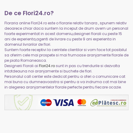
De ce Flori24.ro?
Floraria online Flori24.ro este o florarie relativ tanara , spunem relativ
deoarece chiar daca suntem la inceput de drum avem un personal
foarte experimentat in acest domeniu,designeri florali cu peste 15
ani de experienta,agenti de livrare cu peste 9 ani experienta in
domeniul livrarilor de flori.
Suntem foarte receptivi la cerintele clientilor si vom face tot posibilul
sa oferim cele mai prospete si mai frumoase aranjamente florale de
pe piata Romaneasca.
Designerii Florali ai
Flori24.ro
sunt in pas cu trendurile si dezvolta
intotdeauna noi aranjamente si buchete de flori.
Personalul call center este dedicat pentru a oferi o comunicare cat
mai buna cu dumneavoastra si pentru a va indruma cat mai bine
in alegerea aranjamentelor florale perfecte pentru fiecare ocazie.