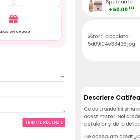
Spumante
LEI
+ 50.00
LEGE UN CADOU
Descriere Catife
Ce au trandafirii și nu 
acest mister. Noi crede
TRIMITE RECENZIE
petalelor și de la deli
De aceea, am creat „Cat