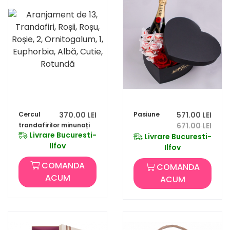
Cercul
370.00 LEI
Pasiune
571.00 LEI
trandafirilor minunați
671.00 LEI
Livrare Bucuresti-
Livrare Bucuresti-
Ilfov
Ilfov
COMANDA
COMANDA
ACUM
ACUM