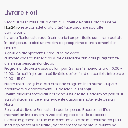
Livrare Flori
Serviciul de Livrare Flori la domiciliu oferit de către Floraria Online
Flori24.ro
este complet gratuit fără taxe ascunse sau alte
comisioane.
Livrarea florilor este facută prin curieri proprii, florile sunt transportate
în apă pentru a oferi un maxim de prospețime a aranjamentelor
Florale.
Alături de aranjamentul floral ales de către
dumneavoastră beneficiați și de o felicitare prin care puteți trimite
un mesaj persoanelor dragi.
Programul de Livrare este de luni până vineri în intervalul orar 10:00 -
19:00, sâmbătă și duminică livrările de flori fiind disponibile între orele
10:00 - 15:00.
Putem Livra Flori și în afara orelor de program însă numai după o
confirmare a departamentului de relații cu clienții.
Oferim discreție totală atunci cand este ceruta si facem tot posibilul
sa satisfacem si cele mai exigente gusturi in materie de design
Floral.
Serviciul de livrare Flori este disponibil pentru Bucuresti si Ilfov
momentan insa avem in vedere largirea ariei de acoperire.
Livrarile in general se fac in maximum 3 ore de la confirmarea platii
insa depindem si de trafic , dar facem tot ce ne sta in putinta sa