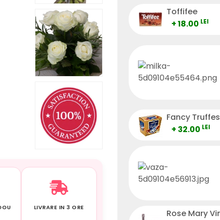
Toffifee
LEI
+ 18.00
Fancy Truffes
LEI
+ 32.00
ADOU
LIVRARE IN 3 ORE
Rose Mary Vi