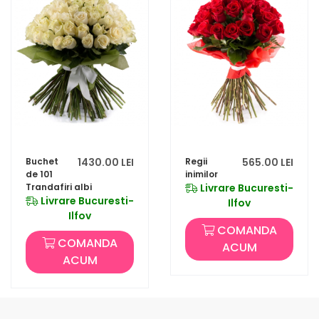
Buchet
1430.00 LEI
Regii
565.00 LEI
de 101
inimilor
Trandafiri albi
Livrare Bucuresti-
Livrare Bucuresti-
Ilfov
Ilfov
COMANDA
COMANDA
ACUM
ACUM