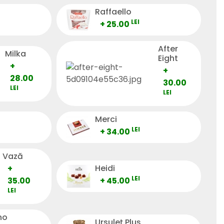
Raffaello
LEI
+ 25.00
After
Milka
Eight
+
+
28.00
30.00
LEI
LEI
Merci
LEI
+ 34.00
Vază
Heidi
+
LEI
35.00
+ 45.00
LEI
no
Ursuleț Pluș