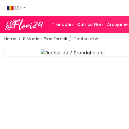
LEI
Trandafiri
Cutii cu Flori
Aranjamen
Home
8 Martie - Ziua Femeii
Catifea albă