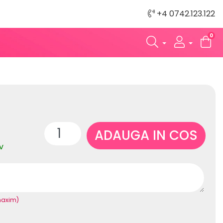
+4 0742.123.122
0
ADAUGA IN COS
v
maxim)