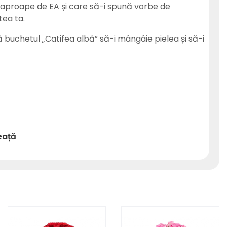
 aproape de EA și care să-i spună vorbe de
tea ta.
să buchetul „Catifea albă” să-i mângâie pielea și să-i
eață