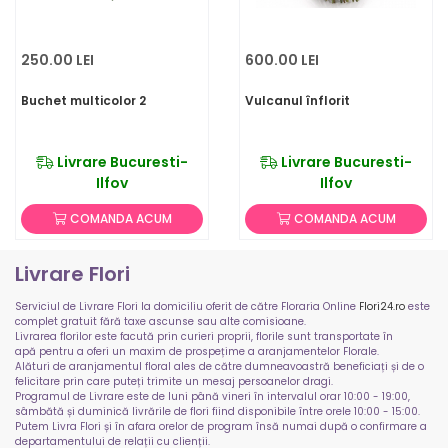
250.00 LEI
600.00 LEI
Buchet multicolor 2
Vulcanul înflorit
Livrare Bucuresti-
Livrare Bucuresti-
Ilfov
Ilfov
COMANDA ACUM
COMANDA ACUM
Livrare Flori
Serviciul de Livrare Flori la domiciliu oferit de către Floraria Online
Flori24.ro
este
complet gratuit fără taxe ascunse sau alte comisioane.
Livrarea florilor este facută prin curieri proprii, florile sunt transportate în
apă pentru a oferi un maxim de prospețime a aranjamentelor Florale.
Alături de aranjamentul floral ales de către dumneavoastră beneficiați și de o
felicitare prin care puteți trimite un mesaj persoanelor dragi.
Programul de Livrare este de luni până vineri în intervalul orar 10:00 - 19:00,
sâmbătă și duminică livrările de flori fiind disponibile între orele 10:00 - 15:00.
Putem Livra Flori și în afara orelor de program însă numai după o confirmare a
departamentului de relații cu clienții.