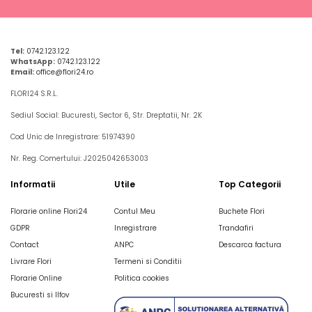
Tel:
0742.123.122
WhatsApp:
0742.123.122
Email:
office@flori24.ro
FLORI24 S.R.L.
Sediul Social: Bucuresti, Sector 6, Str. Dreptatii, Nr. 2K
Cod Unic de Inregistrare: 51974390
Nr. Reg. Comertului: J2025042653003
Informatii
Utile
Top Categorii
Florarie online Flori24
Contul Meu
Buchete Flori
GDPR
Inregistrare
Trandafiri
Contact
ANPC
Descarca factura
Livrare Flori
Termeni si Conditii
Florarie Online
Politica cookies
Bucuresti si Ilfov