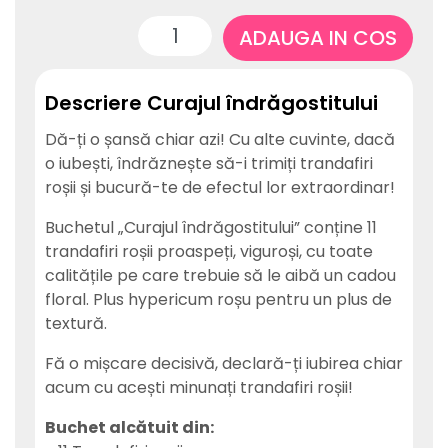
ADAUGA IN COS
Descriere Curajul îndrăgostitului
Dă-ți o șansă chiar azi! Cu alte cuvinte, dacă
o iubești, îndrăznește să-i trimiți trandafiri
roșii și bucură-te de efectul lor extraordinar!
Buchetul „Curajul îndrăgostitului” conține 11
trandafiri roșii proaspeți, viguroși, cu toate
calitățile pe care trebuie să le aibă un cadou
floral. Plus hypericum roșu pentru un plus de
textură.
Fă o mișcare decisivă, declară-ți iubirea chiar
acum cu acești minunați trandafiri roșii!
Buchet alcătuit din: