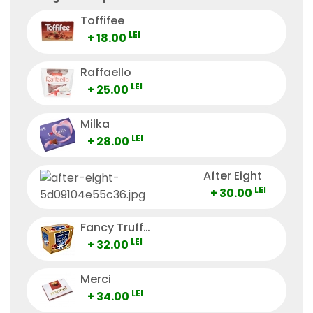
Toffifee
LEI
+ 18.00
Raffaello
LEI
+ 25.00
Milka
LEI
+ 28.00
After Eight
LEI
+ 30.00
Fancy Truffes
LEI
+ 32.00
Merci
LEI
+ 34.00