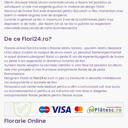
Oferim discreție totală atunci cand este ceruta si facem tot posibilul sa
satisfacem si cele mai exigente gusturi in materie de design Floral.
Serviciul de livrare Flori este disponibil pentru Bucuresti si Ilfov momentan insa
avem in vedere largirea ariei de acoperire.
Livrarile in general se fac in maximum 3 ore de la confirmarea platii insa
depindem si de trafic , dar facem tot ce ne sta in putinta sa respectam
intervalele orare cerute de catre dumneavoastra.
De ce Flori24.ro?
Floraria online Flori24.ro este o florarie relativ tanara , spunem relativ deoarece
chiar daca suntem la inceput de drum avem un personal foarte experimentat
in acest domeniu,designeri florali cu peste 15 ani de experienta,agenti de livrare
cu peste 9 ani experienta in domeniul livrarilor de flori.
Suntem foarte receptivi la cerintele clientilor si vom face tot posibilul sa oferim
cele mai prospete si mai frumoase aranjamente florale de pe piata
Romaneasca.
Designerii Florali ai
Flori24.ro
sunt in pas cu trendurile si dezvolta intotdeauna
noi aranjamente si buchete de flori.
Personalul call center este dedicat pentru a oferi o comunicare cat mai buna
cu dumneavoastra si pentru a va indruma cat mai bine in alegerea
aranjamentelor florale perfecte pentru fiecare ocazie.
Florarie Online