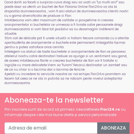
Cand doriti sa faceti o surpirza cuiva drag sau sa urati un "La multi ani!" sau
poate doar sa oferiti un buchet de flori Floraria Online Flori24.ro va sta la
dispozitia dumneavoastra , vom fi aici alaturi de dumneavoastra clientii nostri
cu o gama diversificata de produse si Flori.
Intotdeauna vom oferi maximum de calitate si prospetime in crearea
aranjamentelor si buchetelor ce urmeaza a fi livrate catre persoanele dragi
dumneavoastra si vom face tot posibilul sa nu dezamagim indiferent de
situatie.
Stim cat de delicate pot fi unele situatii si tratam fiecare comanda cu o atentie
sporita,oferta de aranjamente si buchete este permanent imbogatita tocmai
pentru a putea satisface orice cerinta.
Intelegem ca alaturi de toate buchetele si aranjamentele de flori ce parasesc
atelierul nostru catre destinatari trebuie sa ajunga si un sentiment sau gand,
de aceea intotdeauna florile si crearea buchetelor de flori vor fi tratate si
ingrijite cu mare delicatete.Vrem sa "furam" fiecarui destinatar un zambet sau
de ce nu chiar si o lacrima dar o lacrima de fericire.
Apelati cu incredere la serviciile noastre iar noi echipa Flori24.ro promitem sa
facem tot ceea ce ne sta in putinta sa ne ridicam peste nivelul asteptarilor
dumneavoastra.
Aboneaza-te la newsletter
Prin inscriere sunt de acord să primesc newsletterele
Flori24.ro
cu
informații despre cele mai bune oferte și servicii personalizate.
ABONEAZA