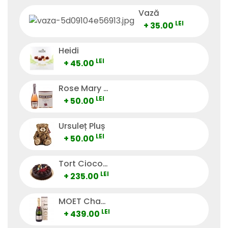
Vază
LEI
+ 35.00
Heidi
LEI
+ 45.00
Rose Mary Vino Spumante
LEI
+ 50.00
Ursuleț Pluș
LEI
+ 50.00
Tort Ciocolată
LEI
+ 235.00
MOET Champagne
LEI
+ 439.00