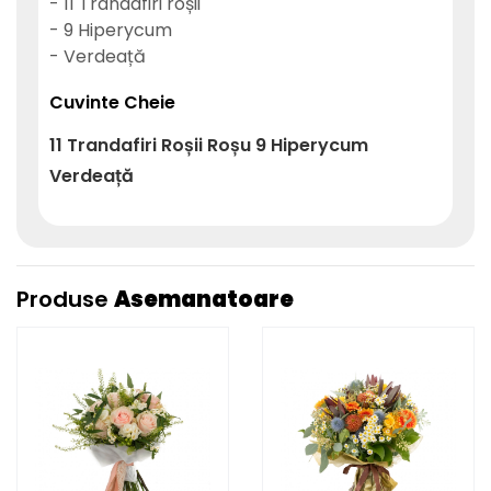
- 11 Trandafiri roșii
- 9 Hiperycum
- Verdeață
Cuvinte Cheie
11
Trandafiri
Roșii
Roșu
9
Hiperycum
Verdeață
Produse
Asemanatoare