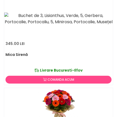
345.00 LEI
Mica Sirenă
Livrare Bucuresti-Ilfov
COMANDA ACUM