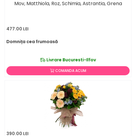
477.00 LEI
Domnița cea frumoasă
Livrare Bucuresti-Ilfov
COMANDA ACUM
390.00 LEI