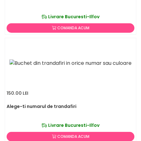
Livrare Bucuresti-Ilfov
COMANDA ACUM
150.00 LEI
Alege-ti numarul de trandafiri
Livrare Bucuresti-Ilfov
COMANDA ACUM