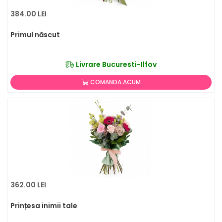
384.00 LEI
Primul născut
Livrare Bucuresti-Ilfov
COMANDA ACUM
362.00 LEI
Prințesa inimii tale