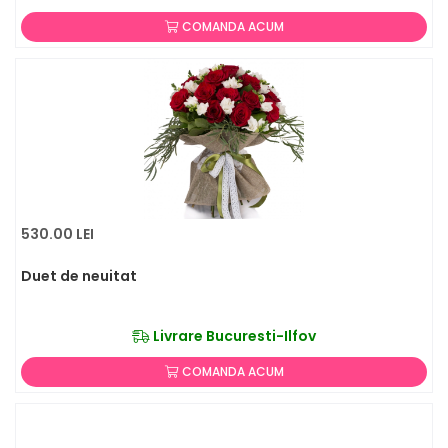
COMANDA ACUM
530.00 LEI
Duet de neuitat
Livrare Bucuresti-Ilfov
COMANDA ACUM