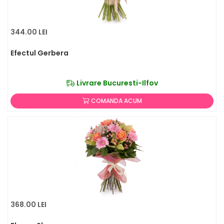
344.00 LEI
Efectul Gerbera
Livrare Bucuresti-Ilfov
COMANDA ACUM
368.00 LEI