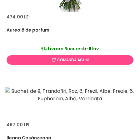
474.00 LEI
Aureolă de parfum
Livrare Bucuresti-Ilfov
COMANDA ACUM
467.00 LEI
Ileana Cosânzeana