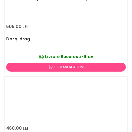
505.00 LEI
Dor și drag
Livrare Bucuresti-Ilfov
COMANDA ACUM
460.00 LEI