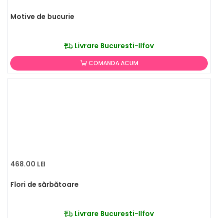
Motive de bucurie
Livrare Bucuresti-Ilfov
COMANDA ACUM
468.00 LEI
Flori de sărbătoare
Livrare Bucuresti-Ilfov