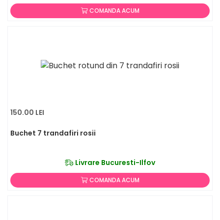
COMANDA ACUM
150.00 LEI
Buchet 7 trandafiri rosii
Livrare Bucuresti-Ilfov
COMANDA ACUM