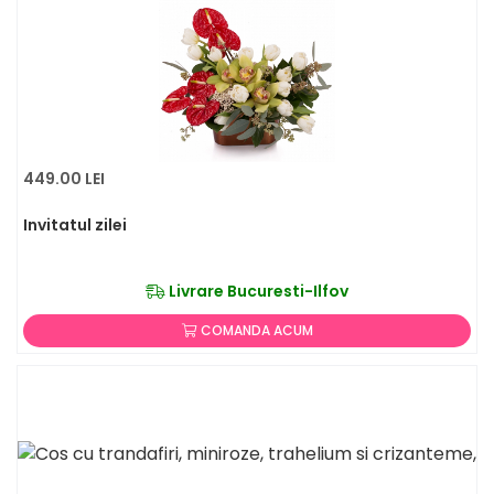
449.00 LEI
Invitatul zilei
Livrare Bucuresti-Ilfov
COMANDA ACUM