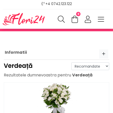
+4 0742.123.122
0
Informatii
Verdeață
Rezultatele dumnevoastra pentru
Verdeață