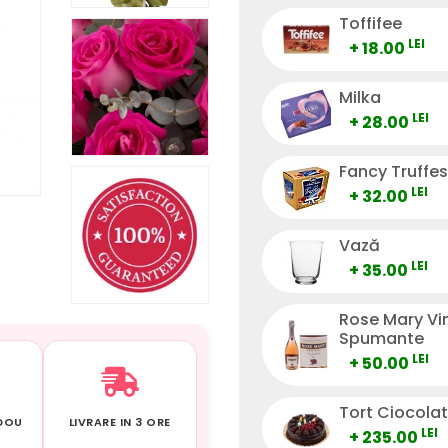
Toffifee
LEI
+ 18.00
Milka
LEI
+ 28.00
Fancy Truffes
LEI
+ 32.00
Vază
LEI
+ 35.00
Rose Mary Vi
Spumante
LEI
+ 50.00
Tort Ciocola
ADOU
LIVRARE IN 3 ORE
LEI
+ 235.00