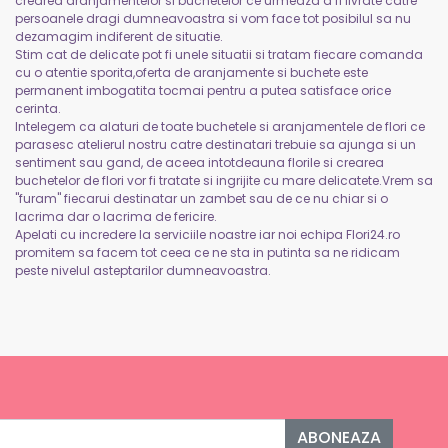
crearea aranjamentelor si buchetelor ce urmeaza a fi livrate catre
persoanele dragi dumneavoastra si vom face tot posibilul sa nu
dezamagim indiferent de situatie.
Stim cat de delicate pot fi unele situatii si tratam fiecare comanda
cu o atentie sporita,oferta de aranjamente si buchete este
permanent imbogatita tocmai pentru a putea satisface orice
cerinta.
Intelegem ca alaturi de toate buchetele si aranjamentele de flori ce
parasesc atelierul nostru catre destinatari trebuie sa ajunga si un
sentiment sau gand, de aceea intotdeauna florile si crearea
buchetelor de flori vor fi tratate si ingrijite cu mare delicatete.Vrem sa
"furam" fiecarui destinatar un zambet sau de ce nu chiar si o
lacrima dar o lacrima de fericire.
Apelati cu incredere la serviciile noastre iar noi echipa Flori24.ro
promitem sa facem tot ceea ce ne sta in putinta sa ne ridicam
peste nivelul asteptarilor dumneavoastra.
ABONEAZA