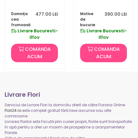
Domnița
477.00 LEI
Motive
390.00 LEI
cea
de
frumoasă
bucurie
Livrare Bucuresti-
Livrare Bucuresti-
Ilfov
Ilfov
COMANDA
COMANDA
ACUM
ACUM
Livrare Flori
Serviciul de Livrare Flori la domiciliu oferit de către Floraria Online
Flori24.ro
este complet gratuit fără taxe ascunse sau alte
comisioane.
Livrarea florilor este facută prin curieri proprii, florile sunt transportate
în apă pentru a oferi un maxim de prospețime a aranjamentelor
Florale.