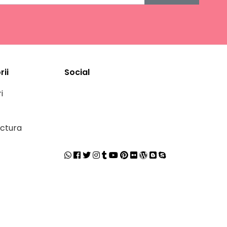
ii
Social
i
ctura