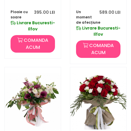
Ploaie cu
395.00 LEI
Un
589.00 LEI
soare
moment
Livrare Bucuresti-
de afecțiune
Livrare Bucuresti-
Ilfov
Ilfov
COMANDA
COMANDA
ACUM
ACUM