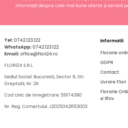
informații despre cele mai bune oferte și servicii p
Tel:
0742.123.122
Informatii
WhatsApp:
0742.123.122
Florarie onli
Email:
office@flori24.ro
GDPR
FLORI24 S.R.L.
Contact
Sediul Social: Bucuresti, Sector 6, Str.
Livrare Flori
Dreptatii, Nr. 2K
Florarie Onl
Cod Unic de Inregistrare: 51974390
si Ilfov
Nr. Reg. Comertului: J2025042653003