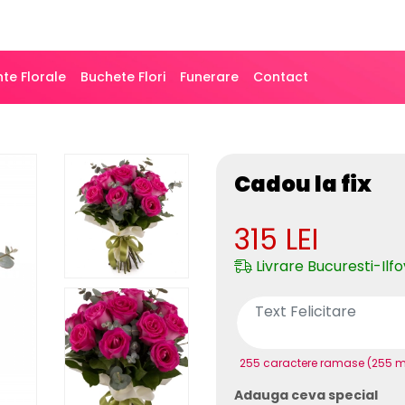
te Florale
Buchete Flori
Funerare
Contact
Cadou la fix
315
LEI
Livrare Bucuresti-Ilfo
255 caractere ramase (255 
Adauga ceva special