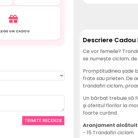
LEGE UN CADOU
Descriere Cadou l
Ce vor femeile? Trandaf
se numește ciclam, de 
Promptitudinea șade bin
frate sau prieten. De
trandafiri ciclam, proas
Un bărbat trebuie să f
și oferitul florilor la
foarte curând.
TRIMITE RECENZIE
Aranjament alcătuit 
- 15 Trandafiri ciclam