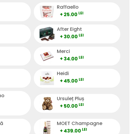
Raffaello
LEI
+ 25.00
After Eight
LEI
+ 30.00
Merci
LEI
+ 34.00
Heidi
LEI
+ 45.00
no
Ursuleț Pluș
LEI
+ 50.00
tă
MOET Champagne
LEI
+ 439.00