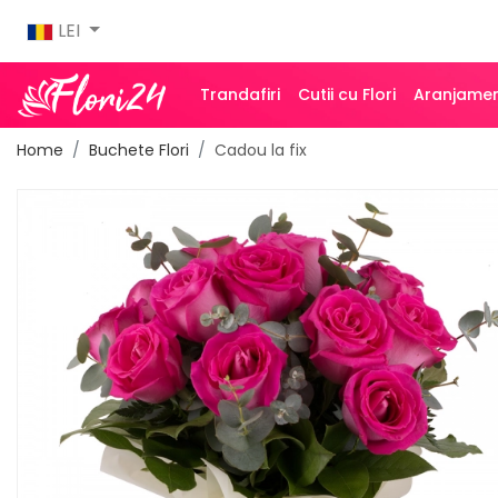
LEI
Trandafiri
Cutii cu Flori
Aranjamen
Home
Buchete Flori
Cadou la fix