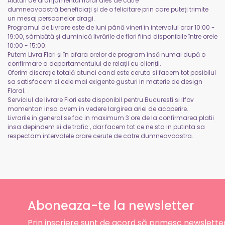
Alături de aranjamentul floral ales de către
dumneavoastră beneficiați și de o felicitare prin care puteți trimite
un mesaj persoanelor dragi.
Programul de Livrare este de luni până vineri în intervalul orar 10:00 -
19:00, sâmbătă și duminică livrările de flori fiind disponibile între orele
10:00 - 15:00.
Putem Livra Flori și în afara orelor de program însă numai după o
confirmare a departamentului de relații cu clienții.
Oferim discreție totală atunci cand este ceruta si facem tot posibilul
sa satisfacem si cele mai exigente gusturi in materie de design
Floral.
Serviciul de livrare Flori este disponibil pentru Bucuresti si Ilfov
momentan insa avem in vedere largirea ariei de acoperire.
Livrarile in general se fac in maximum 3 ore de la confirmarea platii
insa depindem si de trafic , dar facem tot ce ne sta in putinta sa
respectam intervalele orare cerute de catre dumneavoastra.
Aboneaza-te la newsletter
Prin inscriere sunt de acord să primesc newslette