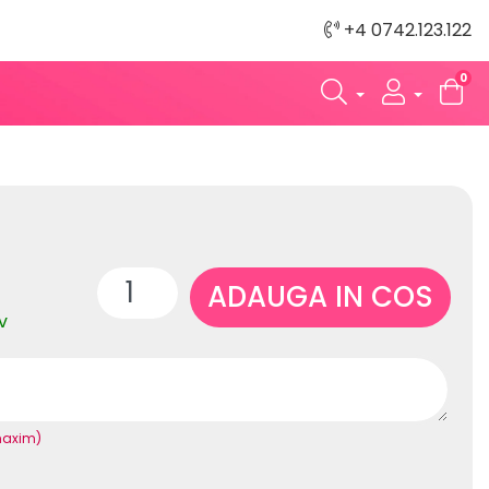
+4 0742.123.122
0
ADAUGA IN COS
v
maxim)