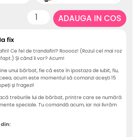
ADAUGA IN COS
a fix
iri! Ce fel de trandafiri? Rooooz! (Rozul cel mai roz
fapt.) Și când îi vor? Acum!
e unui bărbat, fie că este în ipostaza de iubit, fiu,
 aceea, acum este momentul să comanzi acești 15
peți și fragezi!
acă treburile lui de bărbat, printre care se numără
 momente speciale. Tu comandă acum, iar noi livrăm
din: