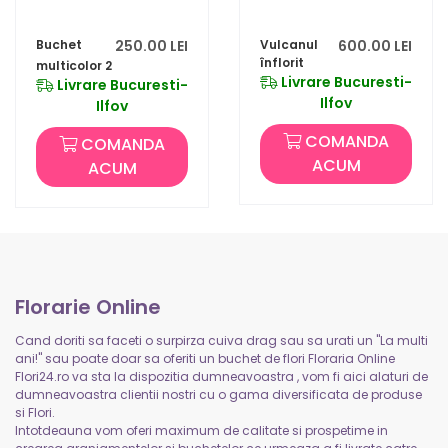
Buchet
250.00 LEI
Vulcanul
600.00 LEI
înflorit
multicolor 2
Livrare Bucuresti-
Livrare Bucuresti-
Ilfov
Ilfov
COMANDA
COMANDA
ACUM
ACUM
Florarie Online
Cand doriti sa faceti o surpirza cuiva drag sau sa urati un "La multi
ani!" sau poate doar sa oferiti un buchet de flori Floraria Online
Flori24.ro va sta la dispozitia dumneavoastra , vom fi aici alaturi de
dumneavoastra clientii nostri cu o gama diversificata de produse
si Flori.
Intotdeauna vom oferi maximum de calitate si prospetime in