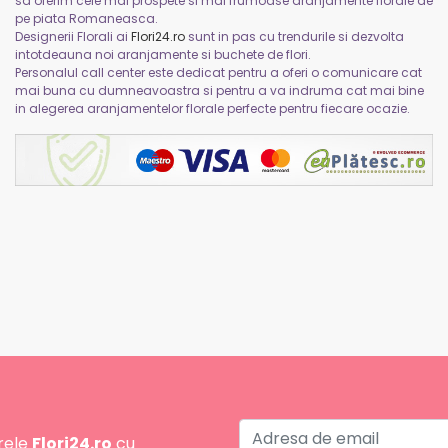
sa oferim cele mai prospete si mai frumoase aranjamente florale de
pe piata Romaneasca.
Designerii Florali ai
Flori24.ro
sunt in pas cu trendurile si dezvolta
intotdeauna noi aranjamente si buchete de flori.
Personalul call center este dedicat pentru a oferi o comunicare cat
mai buna cu dumneavoastra si pentru a va indruma cat mai bine
in alegerea aranjamentelor florale perfecte pentru fiecare ocazie.
rele
Flori24.ro
cu