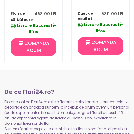
Flori de
468.00 LEI
Duet de
530.00 LEI
neuitat
sărbătoare
Livrare Bucuresti-
Livrare Bucuresti-
Ilfov
Ilfov
COMANDA
COMANDA
ACUM
ACUM
De ce Flori24.ro?
Floraria online Flori24.ro este o florarie relativ tanara , spunem relativ
deoarece chiar daca suntem la inceput de drum avem un personal
foarte experimentat in acest domeniu,designeri florali cu peste 15
ani de experienta,agenti de livrare cu peste 9 ani experienta in
domeniul livrarilor de flori.
Suntem foarte receptivi la cerintele clientilor si vom face tot posibilul