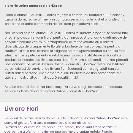
Florarie Onine Bucuresti Flori24.ro
Floraria online Bucuresti - Flori24.ro , este o florarie in Bucuresti cu un colectiv
tanar si dornic sa se afirme prin calitatea serviciilor sale , astfel oriunde ai fi ,
poti plasa oricand o comanda de flori doar prin cateva click-uri.
Noi , echipa florariei online Bucuresti - Flori24.ro suntem pregatiti sa facem fata
oricarei provocari si vom fi aici pentru dumneavoastra oricand aveti nevoie de
serviciile noastre.Venim in intampinarea dumneavoastra cu o paleta
diversificata de aranjamente florale si buchete de flori concepute pentru a
multumi si cele mai rafinate si exigente cerinte.Aprovizionarea cu flori se face
zilnic pentru a putea mentine intotdeauna aceeasi calitate exceptionala a
produselor noastre , calitate cu care de altfel v-am si obisnuit. In urma plasarii
unei comenzi pe siteul Florariei Online Bucuresti - Flori24.ro aveti posibilitatea
sa beneficiati de serviciul de livrare flori Bucuresti complet gratuit sau va
puteti ridica personal aranjamentele sau buchetele de flori comandate din
atelierul nostru situat in strada Dreptatii , nr.2J.
Asadar oricand doresti sa faci o surpriza cuiva drag , foloseste cu incredere
serviciile oferite de catre Floraria Online Bucuresti - Flori24.ro.
Livrare Flori
Serviciul de Livrare Flori la domiciliu oferit de către Floraria Online
Flori24.ro
este
complet gratuit fără taxe ascunse sau alte comisioane.
Livrarea florilor este facută prin curieri proprii, florile sunt transportate în
apă pentru a oferi un maxim de prospețime a aranjamentelor Florale.