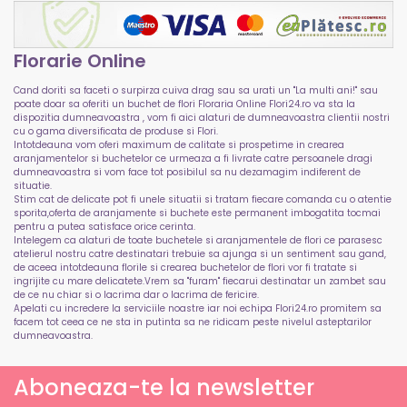
Florarie Online
Cand doriti sa faceti o surpirza cuiva drag sau sa urati un "La multi ani!" sau
poate doar sa oferiti un buchet de flori Floraria Online Flori24.ro va sta la
dispozitia dumneavoastra , vom fi aici alaturi de dumneavoastra clientii nostri
cu o gama diversificata de produse si Flori.
Intotdeauna vom oferi maximum de calitate si prospetime in crearea
aranjamentelor si buchetelor ce urmeaza a fi livrate catre persoanele dragi
dumneavoastra si vom face tot posibilul sa nu dezamagim indiferent de
situatie.
Stim cat de delicate pot fi unele situatii si tratam fiecare comanda cu o atentie
sporita,oferta de aranjamente si buchete este permanent imbogatita tocmai
pentru a putea satisface orice cerinta.
Intelegem ca alaturi de toate buchetele si aranjamentele de flori ce parasesc
atelierul nostru catre destinatari trebuie sa ajunga si un sentiment sau gand,
de aceea intotdeauna florile si crearea buchetelor de flori vor fi tratate si
ingrijite cu mare delicatete.Vrem sa "furam" fiecarui destinatar un zambet sau
de ce nu chiar si o lacrima dar o lacrima de fericire.
Apelati cu incredere la serviciile noastre iar noi echipa Flori24.ro promitem sa
facem tot ceea ce ne sta in putinta sa ne ridicam peste nivelul asteptarilor
dumneavoastra.
Aboneaza-te la newsletter