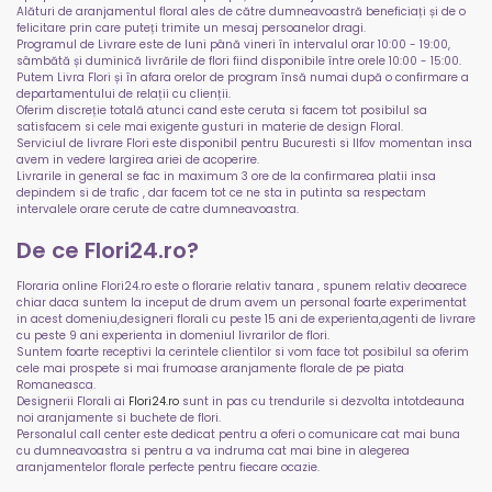
Alături de aranjamentul floral ales de către dumneavoastră beneficiați și de o
felicitare prin care puteți trimite un mesaj persoanelor dragi.
Programul de Livrare este de luni până vineri în intervalul orar 10:00 - 19:00,
sâmbătă și duminică livrările de flori fiind disponibile între orele 10:00 - 15:00.
Putem Livra Flori și în afara orelor de program însă numai după o confirmare a
departamentului de relații cu clienții.
Oferim discreție totală atunci cand este ceruta si facem tot posibilul sa
satisfacem si cele mai exigente gusturi in materie de design Floral.
Serviciul de livrare Flori este disponibil pentru Bucuresti si Ilfov momentan insa
avem in vedere largirea ariei de acoperire.
Livrarile in general se fac in maximum 3 ore de la confirmarea platii insa
depindem si de trafic , dar facem tot ce ne sta in putinta sa respectam
intervalele orare cerute de catre dumneavoastra.
De ce Flori24.ro?
Floraria online Flori24.ro este o florarie relativ tanara , spunem relativ deoarece
chiar daca suntem la inceput de drum avem un personal foarte experimentat
in acest domeniu,designeri florali cu peste 15 ani de experienta,agenti de livrare
cu peste 9 ani experienta in domeniul livrarilor de flori.
Suntem foarte receptivi la cerintele clientilor si vom face tot posibilul sa oferim
cele mai prospete si mai frumoase aranjamente florale de pe piata
Romaneasca.
Designerii Florali ai
Flori24.ro
sunt in pas cu trendurile si dezvolta intotdeauna
noi aranjamente si buchete de flori.
Personalul call center este dedicat pentru a oferi o comunicare cat mai buna
cu dumneavoastra si pentru a va indruma cat mai bine in alegerea
aranjamentelor florale perfecte pentru fiecare ocazie.