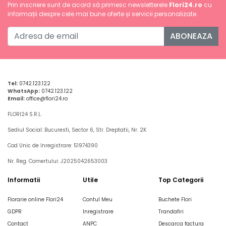
Prin inscriere sunt de acord să primesc newsletterele
Flori24.ro
cu
informații despre cele mai bune oferte și servicii personalizate.
ABONEAZA
Tel:
0742.123.122
WhatsApp:
0742.123.122
Email:
office@flori24.ro
FLORI24 S.R.L.
Sediul Social: Bucuresti, Sector 6, Str. Dreptatii, Nr. 2K
Cod Unic de Inregistrare: 51974390
Nr. Reg. Comertului: J2025042653003
Informatii
Utile
Top Categorii
Florarie online Flori24
Contul Meu
Buchete Flori
GDPR
Inregistrare
Trandafiri
Contact
ANPC
Descarca factura