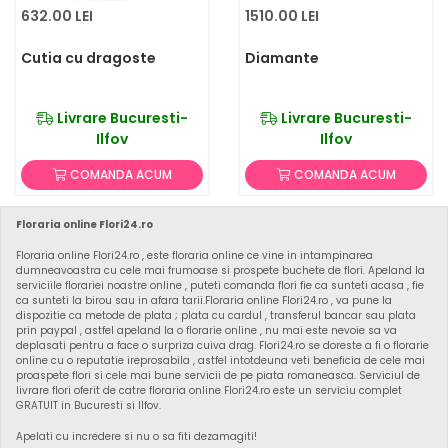
632.00 LEI
1510.00 LEI
Cutia cu dragoste
Diamante
Livrare Bucuresti-
Livrare Bucuresti-
Ilfov
Ilfov
COMANDA ACUM
COMANDA ACUM
Floraria online Flori24.ro
Floraria online Flori24.ro , este floraria online ce vine in intampinarea
dumneavoastra cu cele mai frumoase si prospete buchete de flori. Apeland la
serviciile florariei noastre online , puteti comanda flori fie ca sunteti acasa , fie
ca sunteti la birou sau in afara tarii.Floraria online Flori24.ro , va pune la
dispozitie ca metode de plata ; plata cu cardul , transferul bancar sau plata
prin paypal , astfel apeland la o florarie online , nu mai este nevoie sa va
deplasati pentru a face o surpriza cuiva drag. Flori24.ro se doreste a fi o florarie
online cu o reputatie ireprosabila , astfel intotdeuna veti beneficia de cele mai
proaspete flori si cele mai bune servicii de pe piata romaneasca. Serviciul de
livrare flori oferit de catre floraria online Flori24.ro este un serviciu complet
GRATUIT in Bucuresti si Ilfov.
Apelati cu incredere si nu o sa fiti dezamagiti!