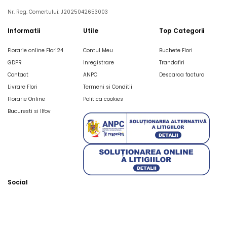
Nr. Reg. Comertului: J2025042653003
Informatii
Utile
Top Categorii
Florarie online Flori24
Contul Meu
Buchete Flori
GDPR
Inregistrare
Trandafiri
Contact
ANPC
Descarca factura
Livrare Flori
Termeni si Conditii
Florarie Online
Politica cookies
Bucuresti si Ilfov
Social