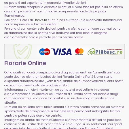
cu peste 9 ani experienta in domeniul livrarilor de flori.
Suntem foarte receptivi la cerintele clientilor si vom face tot posibilul sa oferim
cele mai prospete si mai frumoase aranjamente florale de pe piata
Romaneasca.
Designerii Florali ai
Flori24.ro
sunt in pas cu trendurile si dezvolta intotdeauna
noi aranjamente si buchete de flori.
Personalul call center este dedicat pentru a oferi o comunicare cat mai buna
cu dumneavoastra si pentru a va indruma cat mai bine in alegerea
aranjamentelor florale perfecte pentru fiecare ocazie.
Florarie Online
Cand doriti sa faceti o surpirza cuiva drag sau sa urati un "La multi ani!" sau
poate doar sa oferiti un buchet de flori Floraria Online Flori24.ro va sta la
dispozitia dumneavoastra , vom fi aici alaturi de dumneavoastra clientii nostri
cu o gama diversificata de produse si Flori.
Intotdeauna vom oferi maximum de calitate si prospetime in crearea
aranjamentelor si buchetelor ce urmeaza a fi livrate catre persoanele dragi
dumneavoastra si vom face tot posibilul sa nu dezamagim indiferent de
situatie.
Stim cat de delicate pot fi unele situatii si tratam fiecare comanda cu o atentie
sporita,oferta de aranjamente si buchete este permanent imbogatita tocmai
pentru a putea satisface orice cerinta.
Intelegem ca alaturi de toate buchetele si aranjamentele de flori ce parasesc
atelierul nostru catre destinatari trebuie sa ajunga si un sentiment sau gand,
de aceea intotdeauna florile si crearea buchetelor de flori vor fi tratate si