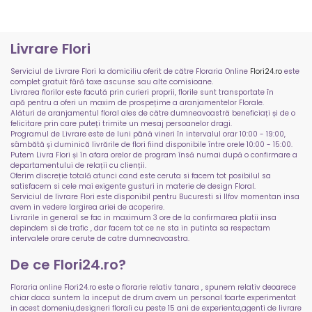
Livrare Flori
Serviciul de Livrare Flori la domiciliu oferit de către Floraria Online
Flori24.ro
este
complet gratuit fără taxe ascunse sau alte comisioane.
Livrarea florilor este facută prin curieri proprii, florile sunt transportate în
apă pentru a oferi un maxim de prospețime a aranjamentelor Florale.
Alături de aranjamentul floral ales de către dumneavoastră beneficiați și de o
felicitare prin care puteți trimite un mesaj persoanelor dragi.
Programul de Livrare este de luni până vineri în intervalul orar 10:00 - 19:00,
sâmbătă și duminică livrările de flori fiind disponibile între orele 10:00 - 15:00.
Putem Livra Flori și în afara orelor de program însă numai după o confirmare a
departamentului de relații cu clienții.
Oferim discreție totală atunci cand este ceruta si facem tot posibilul sa
satisfacem si cele mai exigente gusturi in materie de design Floral.
Serviciul de livrare Flori este disponibil pentru Bucuresti si Ilfov momentan insa
avem in vedere largirea ariei de acoperire.
Livrarile in general se fac in maximum 3 ore de la confirmarea platii insa
depindem si de trafic , dar facem tot ce ne sta in putinta sa respectam
intervalele orare cerute de catre dumneavoastra.
De ce Flori24.ro?
Floraria online Flori24.ro este o florarie relativ tanara , spunem relativ deoarece
chiar daca suntem la inceput de drum avem un personal foarte experimentat
in acest domeniu,designeri florali cu peste 15 ani de experienta,agenti de livrare