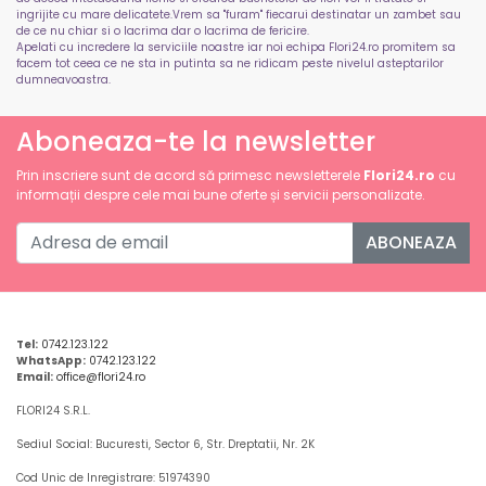
ingrijite cu mare delicatete.Vrem sa "furam" fiecarui destinatar un zambet sau
de ce nu chiar si o lacrima dar o lacrima de fericire.
Apelati cu incredere la serviciile noastre iar noi echipa Flori24.ro promitem sa
facem tot ceea ce ne sta in putinta sa ne ridicam peste nivelul asteptarilor
dumneavoastra.
Aboneaza-te la newsletter
Prin inscriere sunt de acord să primesc newsletterele
Flori24.ro
cu
informații despre cele mai bune oferte și servicii personalizate.
ABONEAZA
Tel:
0742.123.122
WhatsApp:
0742.123.122
Email:
office@flori24.ro
FLORI24 S.R.L.
Sediul Social: Bucuresti, Sector 6, Str. Dreptatii, Nr. 2K
Cod Unic de Inregistrare: 51974390