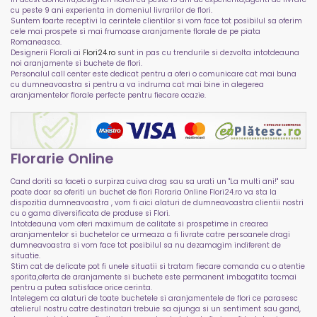
cu peste 9 ani experienta in domeniul livrarilor de flori.
Suntem foarte receptivi la cerintele clientilor si vom face tot posibilul sa oferim
cele mai prospete si mai frumoase aranjamente florale de pe piata
Romaneasca.
Designerii Florali ai
Flori24.ro
sunt in pas cu trendurile si dezvolta intotdeauna
noi aranjamente si buchete de flori.
Personalul call center este dedicat pentru a oferi o comunicare cat mai buna
cu dumneavoastra si pentru a va indruma cat mai bine in alegerea
aranjamentelor florale perfecte pentru fiecare ocazie.
Florarie Online
Cand doriti sa faceti o surpirza cuiva drag sau sa urati un "La multi ani!" sau
poate doar sa oferiti un buchet de flori Floraria Online Flori24.ro va sta la
dispozitia dumneavoastra , vom fi aici alaturi de dumneavoastra clientii nostri
cu o gama diversificata de produse si Flori.
Intotdeauna vom oferi maximum de calitate si prospetime in crearea
aranjamentelor si buchetelor ce urmeaza a fi livrate catre persoanele dragi
dumneavoastra si vom face tot posibilul sa nu dezamagim indiferent de
situatie.
Stim cat de delicate pot fi unele situatii si tratam fiecare comanda cu o atentie
sporita,oferta de aranjamente si buchete este permanent imbogatita tocmai
pentru a putea satisface orice cerinta.
Intelegem ca alaturi de toate buchetele si aranjamentele de flori ce parasesc
atelierul nostru catre destinatari trebuie sa ajunga si un sentiment sau gand,