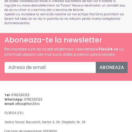
de aceea intotdeauna florile si crearea buchetelor de flori vor fi tratate si
ingrijite cu mare delicatete.Vrem sa "furam" fiecarui destinatar un zambet sau
de ce nu chiar si o lacrima dar o lacrima de fericire.
Apelati cu incredere la serviciile noastre iar noi echipa Flori24.ro promitem sa
facem tot ceea ce ne sta in putinta sa ne ridicam peste nivelul asteptarilor
dumneavoastra.
Aboneaza-te la newsletter
Prin inscriere sunt de acord să primesc newsletterele
Flori24.ro
cu
informații despre cele mai bune oferte și servicii personalizate.
ABONEAZA
Tel:
0742.123.122
WhatsApp:
0742.123.122
Email:
office@flori24.ro
FLORI24 S.R.L.
Sediul Social: Bucuresti, Sector 6, Str. Dreptatii, Nr. 2K
Cod Unic de Inregistrare: 51974390