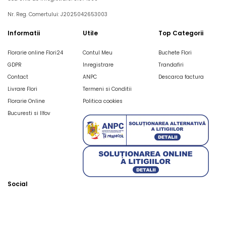
Nr. Reg. Comertului: J2025042653003
Informatii
Utile
Top Categorii
Florarie online Flori24
Contul Meu
Buchete Flori
GDPR
Inregistrare
Trandafiri
Contact
ANPC
Descarca factura
Livrare Flori
Termeni si Conditii
Florarie Online
Politica cookies
Bucuresti si Ilfov
Social