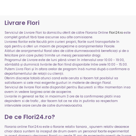
Livrare Flori
Serviciul de Livrare Flori la domiciliu oferit de către Floraria Online
Flori24.ro
este
complet gratuit fără taxe ascunse sau alte comisioane.
Livrarea florilor este facută prin curieri proprii, florile sunt transportate în
apă pentru a oferi un maxim de prospețime a aranjamentelor Florale.
Alături de aranjamentul floral ales de către dumneavoastră beneficiați și de o
felicitare prin care puteți trimite un mesaj persoanelor dragi.
Programul de Livrare este de luni până vineri în intervalul orar 10:00 - 19:00,
sâmbătă și duminică livrările de flori fiind disponibile între orele 10:00 - 15:00.
Putem Livra Flori și în afara orelor de program însă numai după o confirmare a
departamentului de relații cu clienții.
Oferim discreție totală atunci cand este ceruta si facem tot posibilul sa
satisfacem si cele mai exigente gusturi in materie de design Floral.
Serviciul de livrare Flori este disponibil pentru Bucuresti si Ilfov momentan insa
avem in vedere largirea ariei de acoperire.
Livrarile in general se fac in maximum 3 ore de la confirmarea platii insa
depindem si de trafic , dar facem tot ce ne sta in putinta sa respectam
intervalele orare cerute de catre dumneavoastra.
De ce Flori24.ro?
Floraria online Flori24.ro este o florarie relativ tanara , spunem relativ deoarece
chiar daca suntem la inceput de drum avem un personal foarte experimentat
in acest domeniu,designeri florali cu peste 15 ani de experienta,agenti de livrare