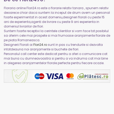
Floraria online Flori24.ro este o florarie relativ tanara , spunem relativ
deoarece chiar daca suntem la inceput de drum avem un personal
foarte experimentat in acest domeniu,designeri florali cu peste 15
ani de experienta,agenti de livrare cu peste 9 ani experienta in
domeniul livrarilor de flori.
Suntem foarte receptivi la cerintele clientilor si vom face tot posibilul
sa oferim cele mai prospete si mai frumoase aranjamente florale de
pe piata Romaneasca.
Designerii Florali ai
Flori24.ro
sunt in pas cu trendurile si dezvolta
intotdeauna noi aranjamente si buchete de flori.
Personalul call center este dedicat pentru a oferi o comunicare cat
mai buna cu dumneavoastra si pentru a va indruma cat mai bine
in alegerea aranjamentelor florale perfecte pentru fiecare ocazie.