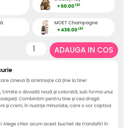
LEI
+ 50.00
tă
MOET Champagne
LEI
+ 439.00
ADAUGA IN COS
curie
are cineva îți amintește că ține la tine!
, trimite o dovadă nouă și colorată, sub forma unui
roaspeți. Combinăm pentru tine și cea dragă
eni și crem, în nuanțe minunate, care o vor captiva
ă! Alege chiar acum acest buchet de trandafiri în