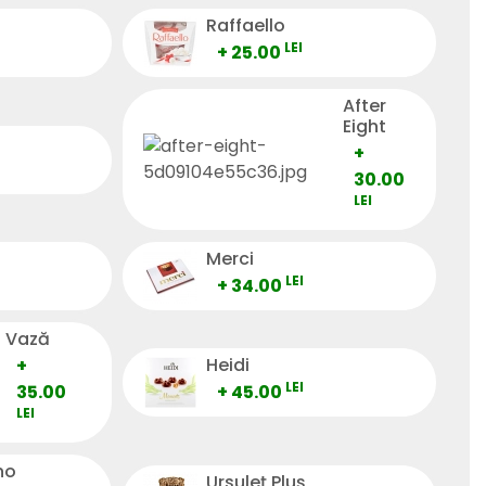
Raffaello
LEI
+ 25.00
After
Eight
+
30.00
LEI
Merci
LEI
+ 34.00
Vază
Heidi
+
LEI
35.00
+ 45.00
LEI
no
Ursuleț Pluș