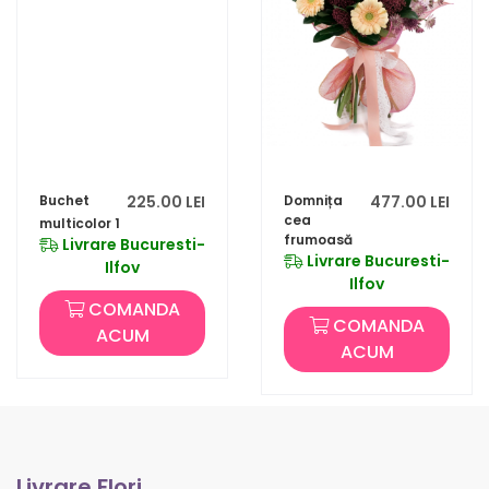
Buchet
225.00 LEI
Domnița
477.00 LEI
cea
multicolor 1
frumoasă
Livrare Bucuresti-
Livrare Bucuresti-
Ilfov
Ilfov
COMANDA
COMANDA
ACUM
ACUM
Livrare Flori