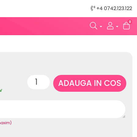
+4 0742.123.122
0
ADAUGA IN COS
v
maxim)