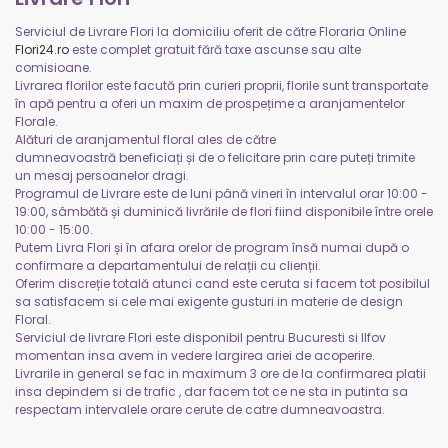
Serviciul de Livrare Flori la domiciliu oferit de către Floraria Online
Flori24.ro
este complet gratuit fără taxe ascunse sau alte
comisioane.
Livrarea florilor este facută prin curieri proprii, florile sunt transportate
în apă pentru a oferi un maxim de prospețime a aranjamentelor
Florale.
Alături de aranjamentul floral ales de către
dumneavoastră beneficiați și de o felicitare prin care puteți trimite
un mesaj persoanelor dragi.
Programul de Livrare este de luni până vineri în intervalul orar 10:00 -
19:00, sâmbătă și duminică livrările de flori fiind disponibile între orele
10:00 - 15:00.
Putem Livra Flori și în afara orelor de program însă numai după o
confirmare a departamentului de relații cu clienții.
Oferim discreție totală atunci cand este ceruta si facem tot posibilul
sa satisfacem si cele mai exigente gusturi in materie de design
Floral.
Serviciul de livrare Flori este disponibil pentru Bucuresti si Ilfov
momentan insa avem in vedere largirea ariei de acoperire.
Livrarile in general se fac in maximum 3 ore de la confirmarea platii
insa depindem si de trafic , dar facem tot ce ne sta in putinta sa
respectam intervalele orare cerute de catre dumneavoastra.