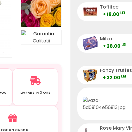
Toffifee
LEI
+ 18.00
Milka
LEI
+ 28.00
Fancy Truffes
LEI
+ 32.00
ADOU
LIVRARE IN 3 ORE
Rose Mary Vi
LEGE UN CADOU