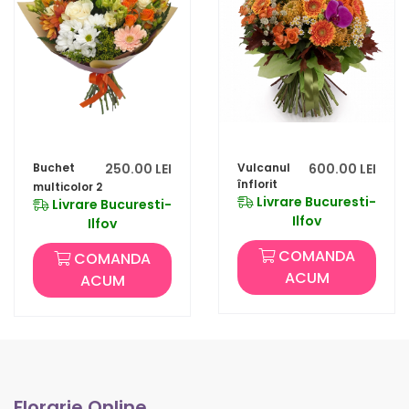
Buchet
250.00 LEI
Vulcanul
600.00 LEI
înflorit
multicolor 2
Livrare Bucuresti-
Livrare Bucuresti-
Ilfov
Ilfov
COMANDA
COMANDA
ACUM
ACUM
Florarie Online