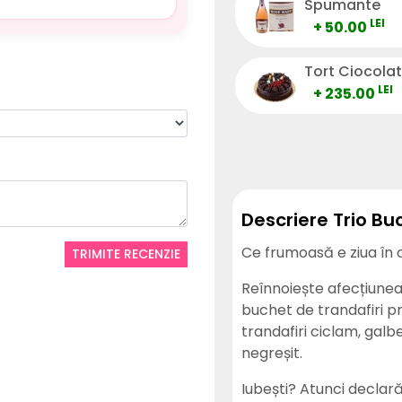
Spumante
LEI
+ 50.00
Tort Ciocola
LEI
+ 235.00
Descriere Trio Bu
Ce frumoasă e ziua în c
TRIMITE RECENZIE
Reînnoiește afecțiunea
buchet de trandafiri p
trandafiri ciclam, galb
negreșit.
Iubești? Atunci declar