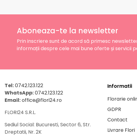
Aboneaza-te la newsletter
Prin inscriere sunt de acord să primesc newslette
informații despre cele mai bune oferte și servicii p
Tel:
0742.123.122
Informatii
WhatsApp:
0742.123.122
Florarie onli
Email:
office@flori24.ro
GDPR
FLORI24 S.R.L.
Contact
Sediul Social: Bucuresti, Sector 6, Str.
Livrare Flori
Dreptatii, Nr. 2K