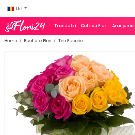
LEI
Trandafiri
Cutii cu Flori
Aranjamen
Home
Buchete Flori
Trio Bucurie