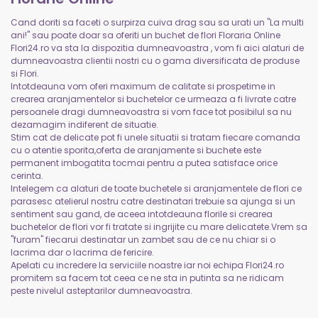
Cand doriti sa faceti o surpirza cuiva drag sau sa urati un "La multi
ani!" sau poate doar sa oferiti un buchet de flori Floraria Online
Flori24.ro va sta la dispozitia dumneavoastra , vom fi aici alaturi de
dumneavoastra clientii nostri cu o gama diversificata de produse
si Flori.
Intotdeauna vom oferi maximum de calitate si prospetime in
crearea aranjamentelor si buchetelor ce urmeaza a fi livrate catre
persoanele dragi dumneavoastra si vom face tot posibilul sa nu
dezamagim indiferent de situatie.
Stim cat de delicate pot fi unele situatii si tratam fiecare comanda
cu o atentie sporita,oferta de aranjamente si buchete este
permanent imbogatita tocmai pentru a putea satisface orice
cerinta.
Intelegem ca alaturi de toate buchetele si aranjamentele de flori ce
parasesc atelierul nostru catre destinatari trebuie sa ajunga si un
sentiment sau gand, de aceea intotdeauna florile si crearea
buchetelor de flori vor fi tratate si ingrijite cu mare delicatete.Vrem sa
"furam" fiecarui destinatar un zambet sau de ce nu chiar si o
lacrima dar o lacrima de fericire.
Apelati cu incredere la serviciile noastre iar noi echipa Flori24.ro
promitem sa facem tot ceea ce ne sta in putinta sa ne ridicam
peste nivelul asteptarilor dumneavoastra.