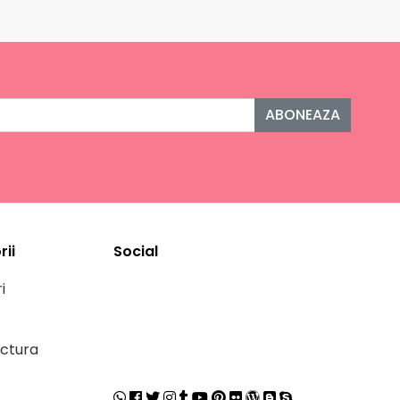
ABONEAZA
ii
Social
i
ctura