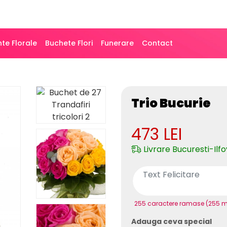
te Florale
Buchete Flori
Funerare
Contact
Trio Bucurie
473
LEI
Livrare Bucuresti-Ilfo
255 caractere ramase (255 
Adauga ceva special