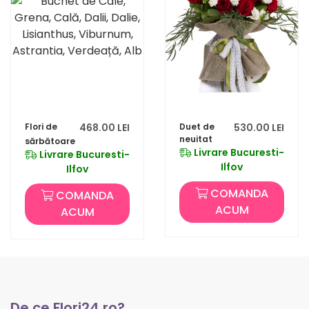
Flori de
468.00 LEI
Duet de
530.00 LEI
neuitat
sărbătoare
Livrare Bucuresti-
Livrare Bucuresti-
Ilfov
Ilfov
COMANDA
COMANDA
ACUM
ACUM
De ce Flori24.ro?