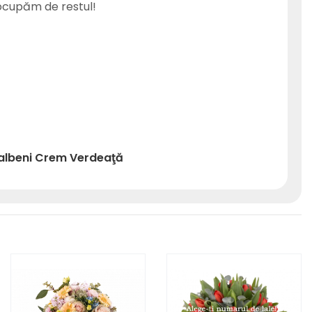
 ocupăm de restul!
albeni
Crem
Verdeaţă