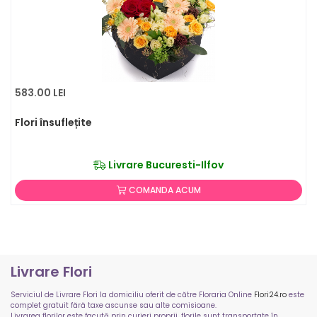
583.00 LEI
Flori însuflețite
Livrare Bucuresti-Ilfov
COMANDA ACUM
Livrare Flori
Serviciul de Livrare Flori la domiciliu oferit de către Floraria Online
Flori24.ro
este
complet gratuit fără taxe ascunse sau alte comisioane.
Livrarea florilor este facută prin curieri proprii, florile sunt transportate în