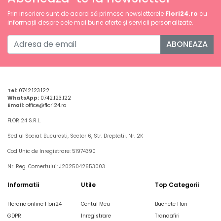
Prin inscriere sunt de acord să primesc newsletterele
Flori24.ro
cu
informații despre cele mai bune oferte și servicii personalizate.
ABONEAZA
Tel:
0742.123.122
WhatsApp:
0742.123.122
Email:
office@flori24.ro
FLORI24 S.R.L.
Sediul Social: Bucuresti, Sector 6, Str. Dreptatii, Nr. 2K
Cod Unic de Inregistrare: 51974390
Nr. Reg. Comertului: J2025042653003
Informatii
Utile
Top Categorii
Florarie online Flori24
Contul Meu
Buchete Flori
GDPR
Inregistrare
Trandafiri