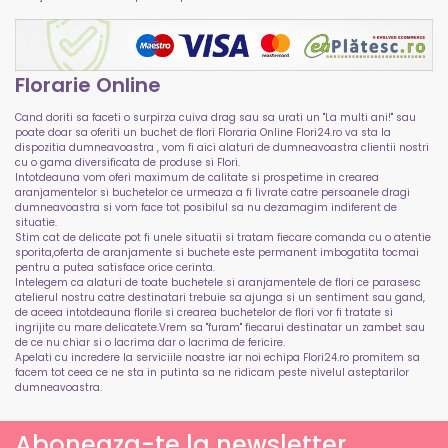
Florarie Online
Cand doriti sa faceti o surpirza cuiva drag sau sa urati un "La multi ani!" sau
poate doar sa oferiti un buchet de flori Floraria Online Flori24.ro va sta la
dispozitia dumneavoastra , vom fi aici alaturi de dumneavoastra clientii nostri
cu o gama diversificata de produse si Flori.
Intotdeauna vom oferi maximum de calitate si prospetime in crearea
aranjamentelor si buchetelor ce urmeaza a fi livrate catre persoanele dragi
dumneavoastra si vom face tot posibilul sa nu dezamagim indiferent de
situatie.
Stim cat de delicate pot fi unele situatii si tratam fiecare comanda cu o atentie
sporita,oferta de aranjamente si buchete este permanent imbogatita tocmai
pentru a putea satisface orice cerinta.
Intelegem ca alaturi de toate buchetele si aranjamentele de flori ce parasesc
atelierul nostru catre destinatari trebuie sa ajunga si un sentiment sau gand,
de aceea intotdeauna florile si crearea buchetelor de flori vor fi tratate si
ingrijite cu mare delicatete.Vrem sa "furam" fiecarui destinatar un zambet sau
de ce nu chiar si o lacrima dar o lacrima de fericire.
Apelati cu incredere la serviciile noastre iar noi echipa Flori24.ro promitem sa
facem tot ceea ce ne sta in putinta sa ne ridicam peste nivelul asteptarilor
dumneavoastra.
Aboneaza-te la newsletter