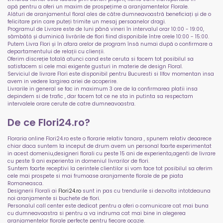
apă pentru a oferi un maxim de prospețime a aranjamentelor Florale.
Alături de aranjamentul floral ales de către dumneavoastră beneficiați și de o
felicitare prin care puteți trimite un mesaj persoanelor dragi.
Programul de Livrare este de luni până vineri în intervalul orar 10:00 - 19:00,
sâmbătă și duminică livrările de flori fiind disponibile între orele 10:00 - 15:00.
Putem Livra Flori și în afara orelor de program însă numai după o confirmare a
departamentului de relații cu clienții.
Oferim discreție totală atunci cand este ceruta si facem tot posibilul sa
satisfacem si cele mai exigente gusturi in materie de design Floral.
Serviciul de livrare Flori este disponibil pentru Bucuresti si Ilfov momentan insa
avem in vedere largirea ariei de acoperire.
Livrarile in general se fac in maximum 3 ore de la confirmarea platii insa
depindem si de trafic , dar facem tot ce ne sta in putinta sa respectam
intervalele orare cerute de catre dumneavoastra.
De ce Flori24.ro?
Floraria online Flori24.ro este o florarie relativ tanara , spunem relativ deoarece
chiar daca suntem la inceput de drum avem un personal foarte experimentat
in acest domeniu,designeri florali cu peste 15 ani de experienta,agenti de livrare
cu peste 9 ani experienta in domeniul livrarilor de flori.
Suntem foarte receptivi la cerintele clientilor si vom face tot posibilul sa oferim
cele mai prospete si mai frumoase aranjamente florale de pe piata
Romaneasca.
Designerii Florali ai
Flori24.ro
sunt in pas cu trendurile si dezvolta intotdeauna
noi aranjamente si buchete de flori.
Personalul call center este dedicat pentru a oferi o comunicare cat mai buna
cu dumneavoastra si pentru a va indruma cat mai bine in alegerea
aranjamentelor florale perfecte pentru fiecare ocazie.