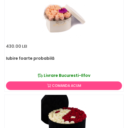
430.00 LEI
Iubire foarte probabilă
Livrare Bucuresti-Ilfov
COMANDA ACUM