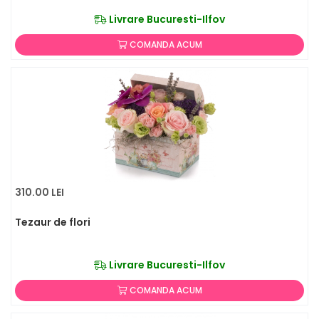
Livrare Bucuresti-Ilfov
COMANDA ACUM
310.00 LEI
Tezaur de flori
Livrare Bucuresti-Ilfov
COMANDA ACUM