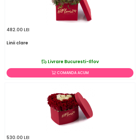
482.00 LEI
Linii clare
Livrare Bucuresti-Ilfov
COMANDA ACUM
530.00 LEI