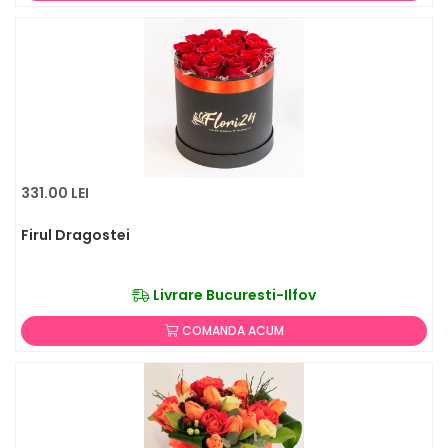
331.00 LEI
Firul Dragostei
Livrare Bucuresti-Ilfov
COMANDA ACUM