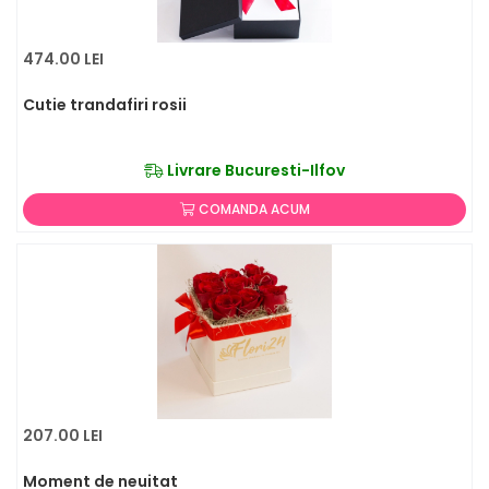
474.00 LEI
Cutie trandafiri rosii
Livrare Bucuresti-Ilfov
COMANDA ACUM
207.00 LEI
Moment de neuitat