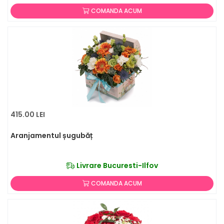
COMANDA ACUM
415.00 LEI
Aranjamentul șugubăț
Livrare Bucuresti-Ilfov
COMANDA ACUM