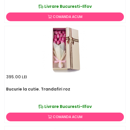
Livrare Bucuresti-Ilfov
COMANDA ACUM
395.00 LEI
Bucurie la cutie. Trandafiri roz
Livrare Bucuresti-Ilfov
COMANDA ACUM