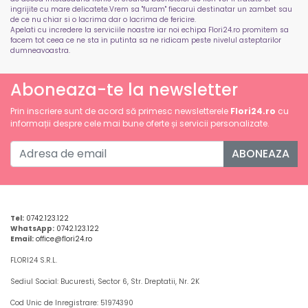
ingrijite cu mare delicatete.Vrem sa "furam" fiecarui destinatar un zambet sau
de ce nu chiar si o lacrima dar o lacrima de fericire.
Apelati cu incredere la serviciile noastre iar noi echipa Flori24.ro promitem sa
facem tot ceea ce ne sta in putinta sa ne ridicam peste nivelul asteptarilor
dumneavoastra.
Aboneaza-te la newsletter
Prin inscriere sunt de acord să primesc newsletterele
Flori24.ro
cu
informații despre cele mai bune oferte și servicii personalizate.
ABONEAZA
Tel:
0742.123.122
WhatsApp:
0742.123.122
Email:
office@flori24.ro
FLORI24 S.R.L.
Sediul Social: Bucuresti, Sector 6, Str. Dreptatii, Nr. 2K
Cod Unic de Inregistrare: 51974390