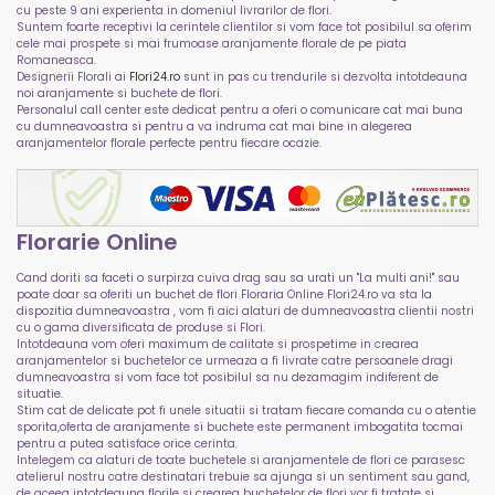
cu peste 9 ani experienta in domeniul livrarilor de flori.
Suntem foarte receptivi la cerintele clientilor si vom face tot posibilul sa oferim
cele mai prospete si mai frumoase aranjamente florale de pe piata
Romaneasca.
Designerii Florali ai
Flori24.ro
sunt in pas cu trendurile si dezvolta intotdeauna
noi aranjamente si buchete de flori.
Personalul call center este dedicat pentru a oferi o comunicare cat mai buna
cu dumneavoastra si pentru a va indruma cat mai bine in alegerea
aranjamentelor florale perfecte pentru fiecare ocazie.
Florarie Online
Cand doriti sa faceti o surpirza cuiva drag sau sa urati un "La multi ani!" sau
poate doar sa oferiti un buchet de flori Floraria Online Flori24.ro va sta la
dispozitia dumneavoastra , vom fi aici alaturi de dumneavoastra clientii nostri
cu o gama diversificata de produse si Flori.
Intotdeauna vom oferi maximum de calitate si prospetime in crearea
aranjamentelor si buchetelor ce urmeaza a fi livrate catre persoanele dragi
dumneavoastra si vom face tot posibilul sa nu dezamagim indiferent de
situatie.
Stim cat de delicate pot fi unele situatii si tratam fiecare comanda cu o atentie
sporita,oferta de aranjamente si buchete este permanent imbogatita tocmai
pentru a putea satisface orice cerinta.
Intelegem ca alaturi de toate buchetele si aranjamentele de flori ce parasesc
atelierul nostru catre destinatari trebuie sa ajunga si un sentiment sau gand,
de aceea intotdeauna florile si crearea buchetelor de flori vor fi tratate si