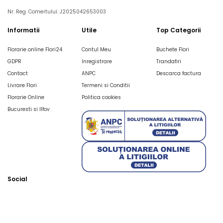
Nr. Reg. Comertului: J2025042653003
Informatii
Utile
Top Categorii
Florarie online Flori24
Contul Meu
Buchete Flori
GDPR
Inregistrare
Trandafiri
Contact
ANPC
Descarca factura
Livrare Flori
Termeni si Conditii
Florarie Online
Politica cookies
Bucuresti si Ilfov
Social