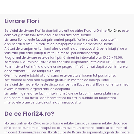
Livrare Flori
Serviciul de Livrare Flori la domiciliu oferit de către Floraria Online
Flori24.ro
este
complet gratuit fără taxe ascunse sau alte comisioane.
Livrarea florilor este facută prin curieri proprii, florile sunt transportate în
apă pentru a oferi un maxim de prospețime a aranjamentelor Florale.
Alături de aranjamentul floral ales de către dumneavoastră beneficiați și de o
felicitare prin care puteți trimite un mesaj persoanelor dragi.
Programul de Livrare este de luni până vineri în intervalul orar 10:00 - 19:00,
sâmbătă și duminică livrările de flori fiind disponibile între orele 10:00 - 15:00.
Putem Livra Flori și în afara orelor de program însă numai după o confirmare a
departamentului de relații cu clienții.
Oferim discreție totală atunci cand este ceruta si facem tot posibilul sa
satisfacem si cele mai exigente gusturi in materie de design Floral.
Serviciul de livrare Flori este disponibil pentru Bucuresti si Ilfov momentan insa
avem in vedere largirea ariei de acoperire.
Livrarile in general se fac in maximum 3 ore de la confirmarea platii insa
depindem si de trafic , dar facem tot ce ne sta in putinta sa respectam
intervalele orare cerute de catre dumneavoastra.
De ce Flori24.ro?
Floraria online Flori24.ro este o florarie relativ tanara , spunem relativ deoarece
chiar daca suntem la inceput de drum avem un personal foarte experimentat
in acest domeniu,designeri florali cu peste 15 ani de experienta,agenti de livrare