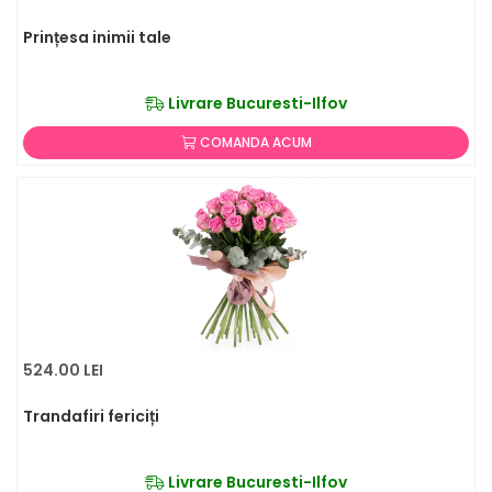
Prințesa inimii tale
Livrare Bucuresti-Ilfov
COMANDA ACUM
524.00 LEI
Trandafiri fericiți
Livrare Bucuresti-Ilfov