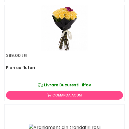
399.00 LEI
Flori cu fluturi
Livrare Bucuresti-Ilfov
COMANDA ACUM