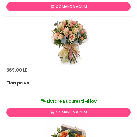
COMANDA ACUM
569.00 LEI
Flori pe val
Livrare Bucuresti-Ilfov
COMANDA ACUM