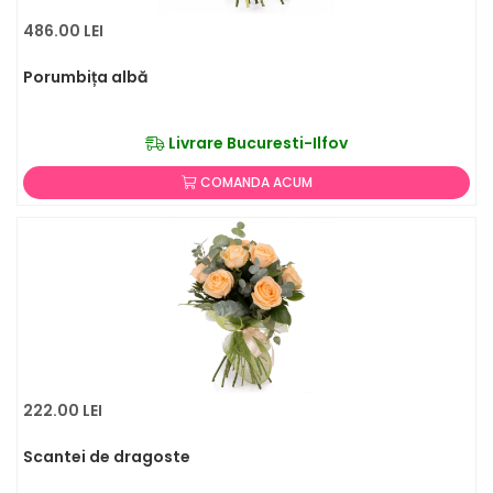
486.00 LEI
Porumbița albă
Livrare Bucuresti-Ilfov
COMANDA ACUM
222.00 LEI
Scantei de dragoste