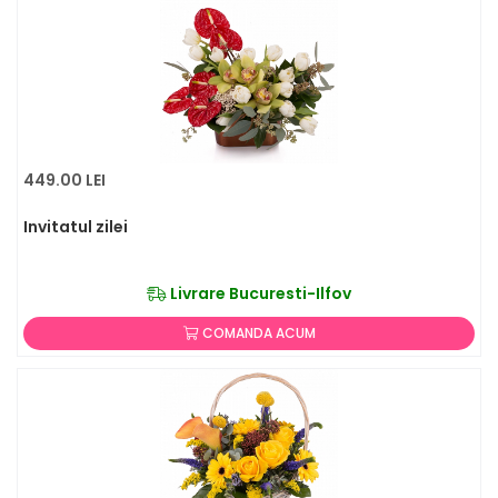
449.00 LEI
Invitatul zilei
Livrare Bucuresti-Ilfov
COMANDA ACUM