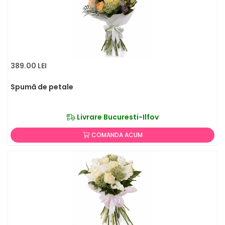
389.00 LEI
Spumă de petale
Livrare Bucuresti-Ilfov
COMANDA ACUM