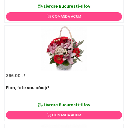
Livrare Bucuresti-Ilfov
COMANDA ACUM
396.00 LEI
Flori, fete sau băieți?
Livrare Bucuresti-Ilfov
COMANDA ACUM