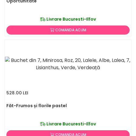
Oportunitate
Livrare Bucuresti-Ilfov
COMANDA ACUM
528.00 LEI
Făt-Frumos și florile pastel
Livrare Bucuresti-Ilfov
COMANDA ACUM