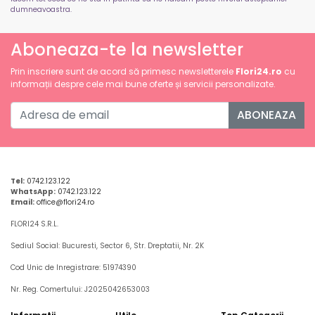
dumneavoastra.
Aboneaza-te la newsletter
Prin inscriere sunt de acord să primesc newsletterele
Flori24.ro
cu
informații despre cele mai bune oferte și servicii personalizate.
ABONEAZA
Tel:
0742.123.122
WhatsApp:
0742.123.122
Email:
office@flori24.ro
FLORI24 S.R.L.
Sediul Social: Bucuresti, Sector 6, Str. Dreptatii, Nr. 2K
Cod Unic de Inregistrare: 51974390
Nr. Reg. Comertului: J2025042653003