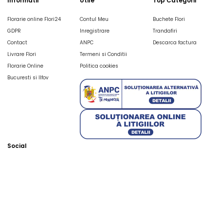
Informatii
Utile
Top Categorii
Florarie online Flori24
Contul Meu
Buchete Flori
GDPR
Inregistrare
Trandafiri
Contact
ANPC
Descarca factura
Livrare Flori
Termeni si Conditii
Florarie Online
Politica cookies
Bucuresti si Ilfov
Social