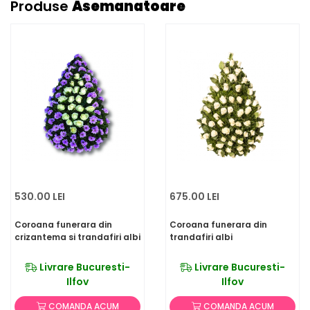
Produse
Asemanatoare
530.00 LEI
675.00 LEI
Coroana funerara din
Coroana funerara din
crizantema si trandafiri albi
trandafiri albi
Livrare Bucuresti-
Livrare Bucuresti-
Ilfov
Ilfov
COMANDA ACUM
COMANDA ACUM