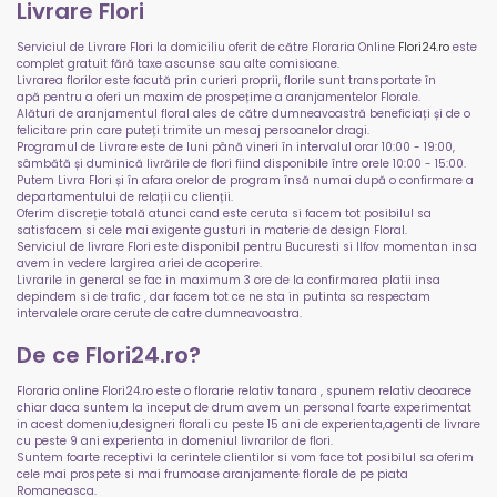
Livrare Flori
Serviciul de Livrare Flori la domiciliu oferit de către Floraria Online
Flori24.ro
este
complet gratuit fără taxe ascunse sau alte comisioane.
Livrarea florilor este facută prin curieri proprii, florile sunt transportate în
apă pentru a oferi un maxim de prospețime a aranjamentelor Florale.
Alături de aranjamentul floral ales de către dumneavoastră beneficiați și de o
felicitare prin care puteți trimite un mesaj persoanelor dragi.
Programul de Livrare este de luni până vineri în intervalul orar 10:00 - 19:00,
sâmbătă și duminică livrările de flori fiind disponibile între orele 10:00 - 15:00.
Putem Livra Flori și în afara orelor de program însă numai după o confirmare a
departamentului de relații cu clienții.
Oferim discreție totală atunci cand este ceruta si facem tot posibilul sa
satisfacem si cele mai exigente gusturi in materie de design Floral.
Serviciul de livrare Flori este disponibil pentru Bucuresti si Ilfov momentan insa
avem in vedere largirea ariei de acoperire.
Livrarile in general se fac in maximum 3 ore de la confirmarea platii insa
depindem si de trafic , dar facem tot ce ne sta in putinta sa respectam
intervalele orare cerute de catre dumneavoastra.
De ce Flori24.ro?
Floraria online Flori24.ro este o florarie relativ tanara , spunem relativ deoarece
chiar daca suntem la inceput de drum avem un personal foarte experimentat
in acest domeniu,designeri florali cu peste 15 ani de experienta,agenti de livrare
cu peste 9 ani experienta in domeniul livrarilor de flori.
Suntem foarte receptivi la cerintele clientilor si vom face tot posibilul sa oferim
cele mai prospete si mai frumoase aranjamente florale de pe piata
Romaneasca.