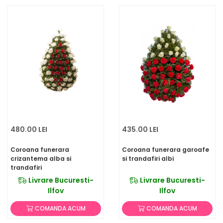
480.00 LEI
435.00 LEI
Coroana funerara
Coroana funerara garoafe
crizantema alba si
si trandafiri albi
trandafiri
Livrare Bucuresti-
Livrare Bucuresti-
Ilfov
Ilfov
COMANDA ACUM
COMANDA ACUM