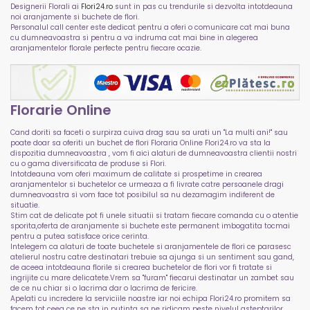
Designerii Florali ai
Flori24.ro
sunt in pas cu trendurile si dezvolta intotdeauna
noi aranjamente si buchete de flori.
Personalul call center este dedicat pentru a oferi o comunicare cat mai buna
cu dumneavoastra si pentru a va indruma cat mai bine in alegerea
aranjamentelor florale perfecte pentru fiecare ocazie.
Florarie Online
Cand doriti sa faceti o surpirza cuiva drag sau sa urati un "La multi ani!" sau
poate doar sa oferiti un buchet de flori Floraria Online Flori24.ro va sta la
dispozitia dumneavoastra , vom fi aici alaturi de dumneavoastra clientii nostri
cu o gama diversificata de produse si Flori.
Intotdeauna vom oferi maximum de calitate si prospetime in crearea
aranjamentelor si buchetelor ce urmeaza a fi livrate catre persoanele dragi
dumneavoastra si vom face tot posibilul sa nu dezamagim indiferent de
situatie.
Stim cat de delicate pot fi unele situatii si tratam fiecare comanda cu o atentie
sporita,oferta de aranjamente si buchete este permanent imbogatita tocmai
pentru a putea satisface orice cerinta.
Intelegem ca alaturi de toate buchetele si aranjamentele de flori ce parasesc
atelierul nostru catre destinatari trebuie sa ajunga si un sentiment sau gand,
de aceea intotdeauna florile si crearea buchetelor de flori vor fi tratate si
ingrijite cu mare delicatete.Vrem sa "furam" fiecarui destinatar un zambet sau
de ce nu chiar si o lacrima dar o lacrima de fericire.
Apelati cu incredere la serviciile noastre iar noi echipa Flori24.ro promitem sa
facem tot ceea ce ne sta in putinta sa ne ridicam peste nivelul asteptarilor