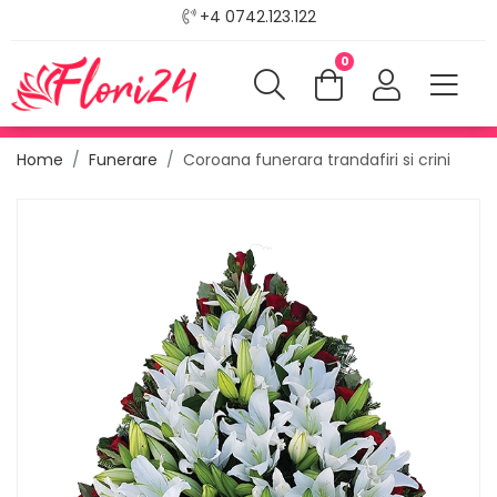
+4 0742.123.122
0
Home
Funerare
Coroana funerara trandafiri si crini