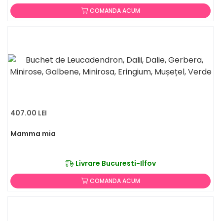
COMANDA ACUM
407.00 LEI
Mamma mia
Livrare Bucuresti-Ilfov
COMANDA ACUM