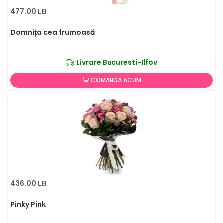
477.00 LEI
Domnița cea frumoasă
Livrare Bucuresti-Ilfov
COMANDA ACUM
436.00 LEI
Pinky Pink