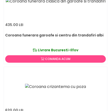
435.00 LEI
Coroana funerara garoafe si centru din trandafiri albi
Livrare Bucuresti-Ilfov
COMANDA ACUM
620.00 LEI