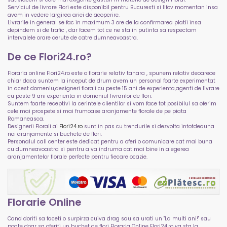
Serviciul de livrare Flori este disponibil pentru Bucuresti si Ilfov momentan insa
avem in vedere largirea ariei de acoperire.
Livrarile in general se fac in maximum 3 ore de la confirmarea platii insa
depindem si de trafic , dar facem tot ce ne sta in putinta sa respectam
intervalele orare cerute de catre dumneavoastra.
De ce Flori24.ro?
Floraria online Flori24.ro este o florarie relativ tanara , spunem relativ deoarece
chiar daca suntem la inceput de drum avem un personal foarte experimentat
in acest domeniu,designeri florali cu peste 15 ani de experienta,agenti de livrare
cu peste 9 ani experienta in domeniul livrarilor de flori.
Suntem foarte receptivi la cerintele clientilor si vom face tot posibilul sa oferim
cele mai prospete si mai frumoase aranjamente florale de pe piata
Romaneasca.
Designerii Florali ai
Flori24.ro
sunt in pas cu trendurile si dezvolta intotdeauna
noi aranjamente si buchete de flori.
Personalul call center este dedicat pentru a oferi o comunicare cat mai buna
cu dumneavoastra si pentru a va indruma cat mai bine in alegerea
aranjamentelor florale perfecte pentru fiecare ocazie.
Florarie Online
Cand doriti sa faceti o surpirza cuiva drag sau sa urati un "La multi ani!" sau
poate doar sa oferiti un buchet de flori Floraria Online Flori24.ro va sta la