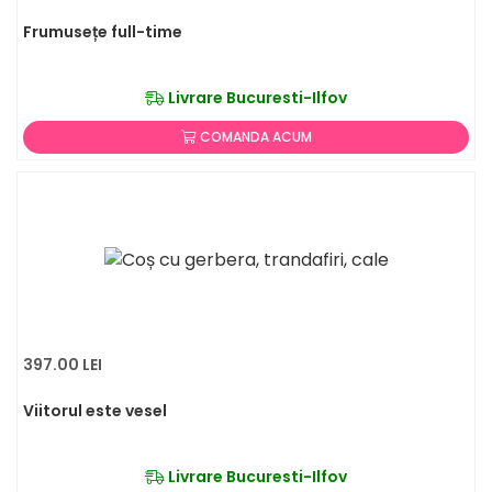
Frumusețe full-time
Livrare Bucuresti-Ilfov
COMANDA ACUM
397.00 LEI
Viitorul este vesel
Livrare Bucuresti-Ilfov