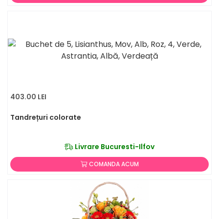
403.00 LEI
Tandrețuri colorate
Livrare Bucuresti-Ilfov
COMANDA ACUM