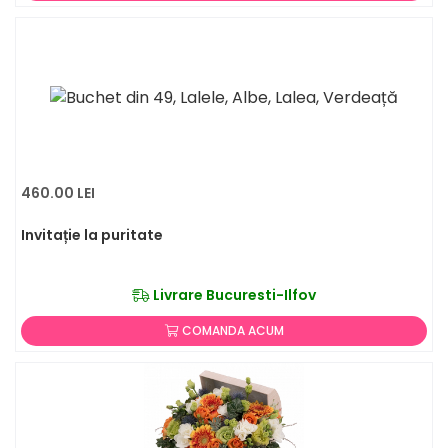
460.00 LEI
Invitație la puritate
Livrare Bucuresti-Ilfov
COMANDA ACUM