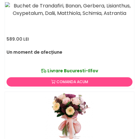
589.00 LEI
Un moment de afecțiune
Livrare Bucuresti-Ilfov
COMANDA ACUM