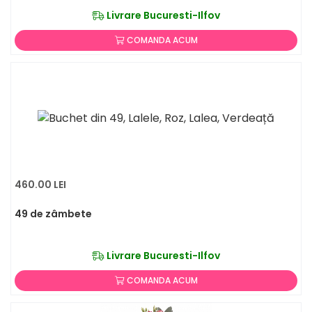
Livrare Bucuresti-Ilfov
COMANDA ACUM
460.00 LEI
49 de zâmbete
Livrare Bucuresti-Ilfov
COMANDA ACUM