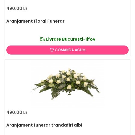
490.00 LEI
Aranjament Floral Funerar
Livrare Bucuresti-Ilfov
COMANDA ACUM
490.00 LEI
Aranjament funerar trandafiri albi