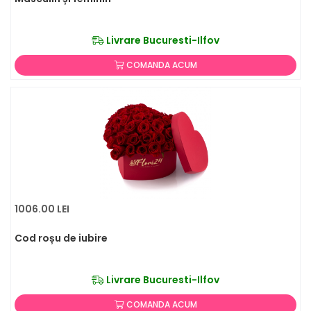
Livrare Bucuresti-Ilfov
COMANDA ACUM
1006.00 LEI
Cod roșu de iubire
Livrare Bucuresti-Ilfov
COMANDA ACUM