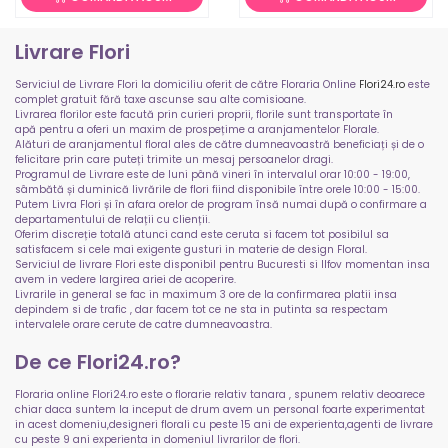
Livrare Flori
Serviciul de Livrare Flori la domiciliu oferit de către Floraria Online
Flori24.ro
este
complet gratuit fără taxe ascunse sau alte comisioane.
Livrarea florilor este facută prin curieri proprii, florile sunt transportate în
apă pentru a oferi un maxim de prospețime a aranjamentelor Florale.
Alături de aranjamentul floral ales de către dumneavoastră beneficiați și de o
felicitare prin care puteți trimite un mesaj persoanelor dragi.
Programul de Livrare este de luni până vineri în intervalul orar 10:00 - 19:00,
sâmbătă și duminică livrările de flori fiind disponibile între orele 10:00 - 15:00.
Putem Livra Flori și în afara orelor de program însă numai după o confirmare a
departamentului de relații cu clienții.
Oferim discreție totală atunci cand este ceruta si facem tot posibilul sa
satisfacem si cele mai exigente gusturi in materie de design Floral.
Serviciul de livrare Flori este disponibil pentru Bucuresti si Ilfov momentan insa
avem in vedere largirea ariei de acoperire.
Livrarile in general se fac in maximum 3 ore de la confirmarea platii insa
depindem si de trafic , dar facem tot ce ne sta in putinta sa respectam
intervalele orare cerute de catre dumneavoastra.
De ce Flori24.ro?
Floraria online Flori24.ro este o florarie relativ tanara , spunem relativ deoarece
chiar daca suntem la inceput de drum avem un personal foarte experimentat
in acest domeniu,designeri florali cu peste 15 ani de experienta,agenti de livrare
cu peste 9 ani experienta in domeniul livrarilor de flori.