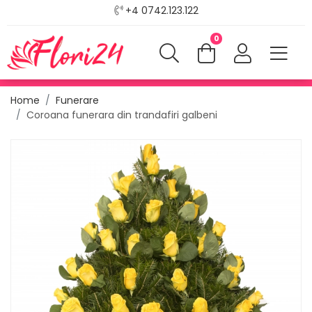
+4 0742.123.122
0
Home
Funerare
Coroana funerara din trandafiri galbeni