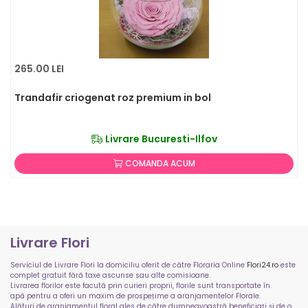
265.00 LEI
Trandafir criogenat roz premium in bol
Livrare Bucuresti-Ilfov
COMANDA ACUM
Livrare Flori
Serviciul de Livrare Flori la domiciliu oferit de către Floraria Online
Flori24.ro
este
complet gratuit fără taxe ascunse sau alte comisioane.
Livrarea florilor este facută prin curieri proprii, florile sunt transportate în
apă pentru a oferi un maxim de prospețime a aranjamentelor Florale.
Alături de aranjamentul floral ales de către dumneavoastră beneficiați și de o