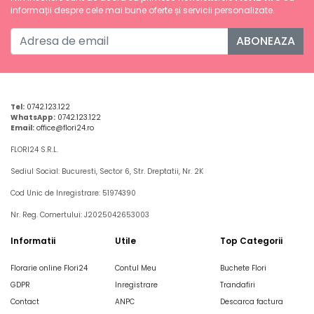
informații despre cele mai bune oferte și servicii personalizate.
ABONEAZA
Tel:
0742.123.122
WhatsApp:
0742.123.122
Email:
office@flori24.ro
FLORI24 S.R.L.
Sediul Social: Bucuresti, Sector 6, Str. Dreptatii, Nr. 2K
Cod Unic de Inregistrare: 51974390
Nr. Reg. Comertului: J2025042653003
Informatii
Utile
Top Categorii
Florarie online Flori24
Contul Meu
Buchete Flori
GDPR
Inregistrare
Trandafiri
Contact
ANPC
Descarca factura