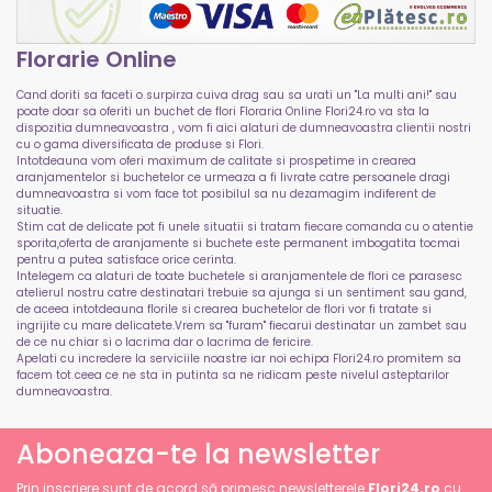
Florarie Online
Cand doriti sa faceti o surpirza cuiva drag sau sa urati un "La multi ani!" sau
poate doar sa oferiti un buchet de flori Floraria Online Flori24.ro va sta la
dispozitia dumneavoastra , vom fi aici alaturi de dumneavoastra clientii nostri
cu o gama diversificata de produse si Flori.
Intotdeauna vom oferi maximum de calitate si prospetime in crearea
aranjamentelor si buchetelor ce urmeaza a fi livrate catre persoanele dragi
dumneavoastra si vom face tot posibilul sa nu dezamagim indiferent de
situatie.
Stim cat de delicate pot fi unele situatii si tratam fiecare comanda cu o atentie
sporita,oferta de aranjamente si buchete este permanent imbogatita tocmai
pentru a putea satisface orice cerinta.
Intelegem ca alaturi de toate buchetele si aranjamentele de flori ce parasesc
atelierul nostru catre destinatari trebuie sa ajunga si un sentiment sau gand,
de aceea intotdeauna florile si crearea buchetelor de flori vor fi tratate si
ingrijite cu mare delicatete.Vrem sa "furam" fiecarui destinatar un zambet sau
de ce nu chiar si o lacrima dar o lacrima de fericire.
Apelati cu incredere la serviciile noastre iar noi echipa Flori24.ro promitem sa
facem tot ceea ce ne sta in putinta sa ne ridicam peste nivelul asteptarilor
dumneavoastra.
Aboneaza-te la newsletter
Prin inscriere sunt de acord să primesc newsletterele
Flori24.ro
cu