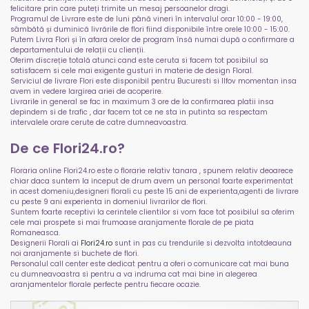
felicitare prin care puteți trimite un mesaj persoanelor dragi.
Programul de Livrare este de luni până vineri în intervalul orar 10:00 - 19:00,
sâmbătă și duminică livrările de flori fiind disponibile între orele 10:00 - 15:00.
Putem Livra Flori și în afara orelor de program însă numai după o confirmare a
departamentului de relații cu clienții.
Oferim discreție totală atunci cand este ceruta si facem tot posibilul sa
satisfacem si cele mai exigente gusturi in materie de design Floral.
Serviciul de livrare Flori este disponibil pentru Bucuresti si Ilfov momentan insa
avem in vedere largirea ariei de acoperire.
Livrarile in general se fac in maximum 3 ore de la confirmarea platii insa
depindem si de trafic , dar facem tot ce ne sta in putinta sa respectam
intervalele orare cerute de catre dumneavoastra.
De ce Flori24.ro?
Floraria online Flori24.ro este o florarie relativ tanara , spunem relativ deoarece
chiar daca suntem la inceput de drum avem un personal foarte experimentat
in acest domeniu,designeri florali cu peste 15 ani de experienta,agenti de livrare
cu peste 9 ani experienta in domeniul livrarilor de flori.
Suntem foarte receptivi la cerintele clientilor si vom face tot posibilul sa oferim
cele mai prospete si mai frumoase aranjamente florale de pe piata
Romaneasca.
Designerii Florali ai
Flori24.ro
sunt in pas cu trendurile si dezvolta intotdeauna
noi aranjamente si buchete de flori.
Personalul call center este dedicat pentru a oferi o comunicare cat mai buna
cu dumneavoastra si pentru a va indruma cat mai bine in alegerea
aranjamentelor florale perfecte pentru fiecare ocazie.